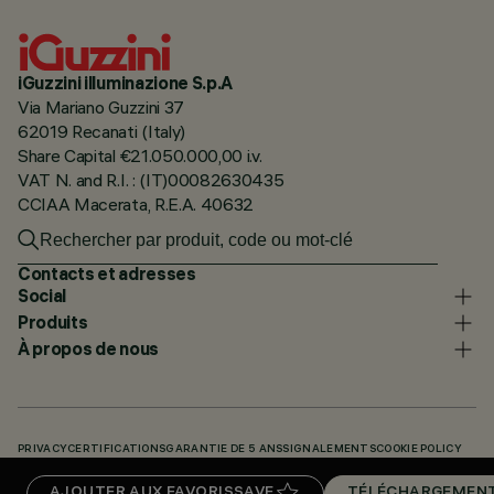
iGuzzini illuminazione S.p.A
Via Mariano Guzzini 37
62019 Recanati (Italy)
Share Capital €21.050.000,00 i.v.
VAT N. and R.I. : (IT)00082630435
CCIAA Macerata, R.E.A. 40632
Contacts et adresses
Social
Produits
À propos de nous
PRIVACY
CERTIFICATIONS
GARANTIE DE 5 ANS
SIGNALEMENTS
COOKIE POLICY
ACCESSIBILITY STATEMENT
NOS CODES
KNOWLEDGE BASE (LOGIN REQUIRED)
AJOUTER AUX FAVORIS
SAVE
TÉLÉCHARGEMEN