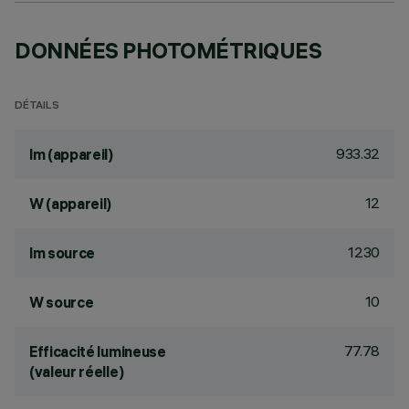
DONNÉES PHOTOMÉTRIQUES
DÉTAILS
933.32
lm (appareil)
12
W (appareil)
1230
lm source
10
W source
77.78
Efficacité lumineuse
(valeur réelle)