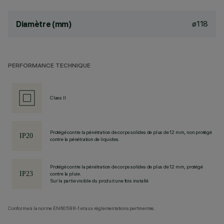
ø118
Diamètre (mm)
PERFORMANCE TECHNIQUE
Class II
Protégé contre la pénétration de corps solides de plus de 12 mm, non protégé
contre la pénétration de liquides.
Protégé contre la pénétration de corps solides de plus de 12 mm, protégé
contre la pluie.
Sur la partie visible du produit une fois installé
Conforme à la norme EN60598-1 et aux réglementations pertinentes.