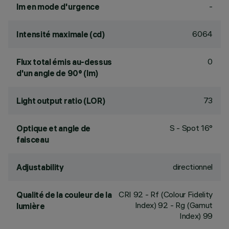
-
lm en mode d'urgence
6064
Intensité maximale (cd)
0
Flux total émis au-dessus
d'un angle de 90° (lm)
73
Light output ratio (LOR)
S - Spot 16°
Optique et angle de
faisceau
directionnel
Adjustability
CRI
92
- Rf (Colour Fidelity
Qualité de la couleur de la
Index) 92 - Rg (Gamut
lumière
Index) 99