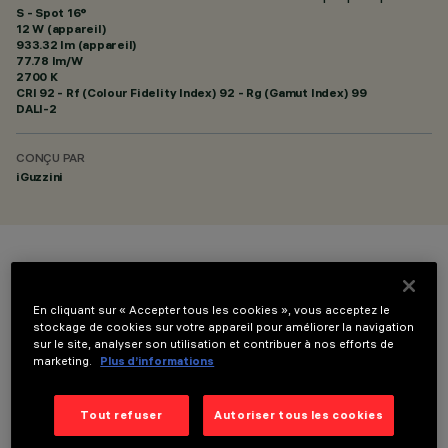
S - Spot 16°
12 W (appareil)
933.32 lm (appareil)
77.78 lm/W
2700 K
CRI
92
- Rf (Colour Fidelity Index) 92 - Rg (Gamut Index) 99
DALI-2
CONÇU PAR
iGuzzini
COULEUR
En cliquant sur « Accepter tous les cookies », vous acceptez le
stockage de cookies sur votre appareil pour améliorer la navigation
sur le site, analyser son utilisation et contribuer à nos efforts de
marketing.
Plus d’informations
DONNÉES TECHNIQUES
Tout refuser
Autoriser tous les cookies