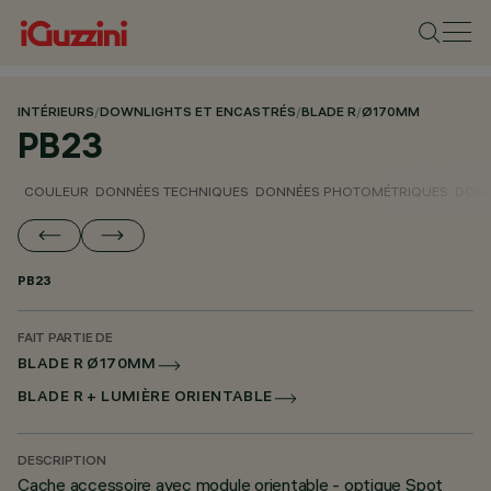
INTÉRIEURS
/
DOWNLIGHTS ET ENCASTRÉS
/
BLADE R
/
Ø170MM
PB23
COULEUR
DONNÉES TECHNIQUES
DONNÉES PHOTOMÉTRIQUES
DONN
PB23
FAIT PARTIE DE
BLADE R Ø170MM
BLADE R + LUMIÈRE ORIENTABLE
DESCRIPTION
Cache accessoire avec module orientable - optique Spot