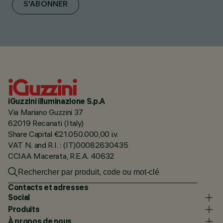
S'ABONNER
iGuzzini illuminazione S.p.A
Via Mariano Guzzini 37
62019 Recanati (Italy)
Share Capital €21.050.000,00 i.v.
VAT N. and R.I. : (IT)00082630435
CCIAA Macerata, R.E.A. 40632
Contacts et adresses
Social
Produits
À propos de nous