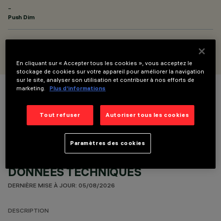
-
Push Dim
CONÇU PAR
Artec Studio
En cliquant sur « Accepter tous les cookies », vous acceptez le
stockage de cookies sur votre appareil pour améliorer la navigation
sur le site, analyser son utilisation et contribuer à nos efforts de
marketing.
Plus d’informations
COULEUR
Tout refuser
Autoriser tous les cookies
Paramètres des cookies
DONNÉES TECHNIQUES
DERNIÈRE MISE À JOUR: 05/08/2026
DESCRIPTION