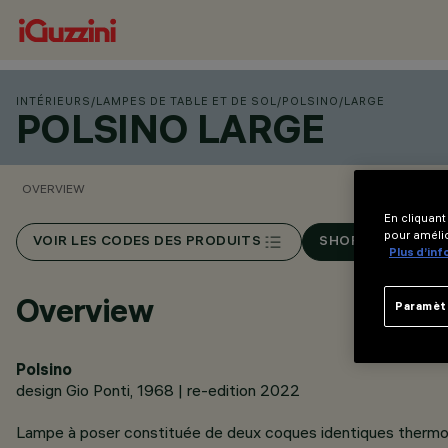
INTÉRIEURS
/
LAMPES DE TABLE ET DE SOL
/
POLSINO
/
LARGE
POLSINO LARGE
OVERVIEW
En cliquant
pour amélio
VOIR LES CODES DES PRODUITS
SHOP ONLINE
Plus d’in
Overview
Paramèt
Polsino
design Gio Ponti, 1968 | re-edition 2022
Lampe à poser constituée de deux coques identiques thermo