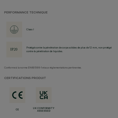
PERFORMANCE TECHNIQUE
Class I
Protégé contre la pénétration de corps solides de plus de 12 mm, non protégé
contre la pénétration de liquides.
Conforme à la norme EN60598-1 et aux réglementations pertinentes.
CERTIFICATIONS PRODUIT
UK CONFORMITY
CE
ASSESSED