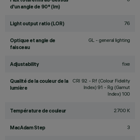
d'un angle de 90° (lm)
76
Light output ratio (LOR)
GL - general lighting
Optique et angle de
faisceau
fixe
Adjustability
CRI
92
- Rf (Colour Fidelity
Qualité de la couleur de la
Index) 91 - Rg (Gamut
lumière
Index) 100
2700 K
Température de couleur
3
MacAdam Step