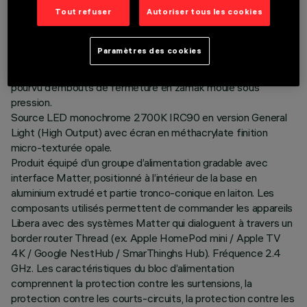
Tout refuser
Autoriser tous les cookies
DESCRIPTION
Paramètres des cookies
Lampe de sol à émission indirecte H=1897 avec profil du
corps en aluminium extrudé en version Minimal (Frameless)
pourvu d’embouts de fermeture en zamak moulé sous
pression.
Source LED monochrome 2700K IRC90 en version General
Light (High Output) avec écran en méthacrylate finition
micro-texturée opale.
Produit équipé d’un groupe d’alimentation gradable avec
interface Matter, positionné à l’intérieur de la base en
aluminium extrudé et partie tronco-conique en laiton. Les
composants utilisés permettent de commander les appareils
Libera avec des systèmes Matter qui dialoguent à travers un
border router Thread (ex. Apple HomePod mini / Apple TV
4K / Google NestHub / SmarThinghs Hub). Fréquence 2.4
GHz. Les caractéristiques du bloc d’alimentation
comprennent la protection contre les surtensions, la
protection contre les courts-circuits, la protection contre les