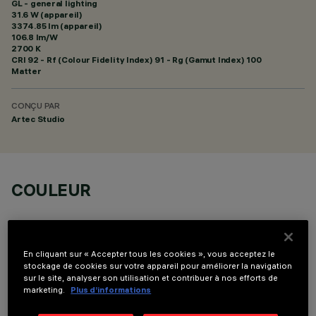
GL - general lighting
31.6 W (appareil)
3374.85 lm (appareil)
106.8 lm/W
2700 K
CRI
92
- Rf (Colour Fidelity Index) 91 - Rg (Gamut Index) 100
Matter
CONÇU PAR
Artec Studio
COULEUR
En cliquant sur « Accepter tous les cookies », vous acceptez le
stockage de cookies sur votre appareil pour améliorer la navigation
sur le site, analyser son utilisation et contribuer à nos efforts de
DONNÉES TECHNIQUES
marketing.
Plus d’informations
DERNIÈRE MISE À JOUR: 07/08/2026