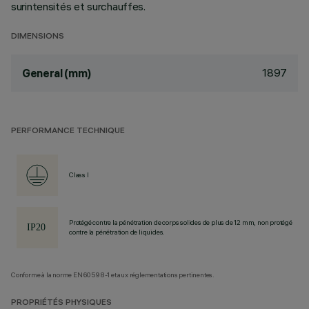
surintensités et surchauffes.
DIMENSIONS
1897
General (mm)
PERFORMANCE TECHNIQUE
Class I
Protégé contre la pénétration de corps solides de plus de 12 mm, non protégé
contre la pénétration de liquides.
Conforme à la norme EN60598-1 et aux réglementations pertinentes.
PROPRIÉTÉS PHYSIQUES