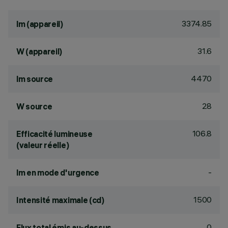
3374.85
lm (appareil)
31.6
W (appareil)
4470
lm source
28
W source
106.8
Efficacité lumineuse
(valeur réelle)
-
lm en mode d'urgence
1500
Intensité maximale (cd)
0
Flux total émis au-dessus