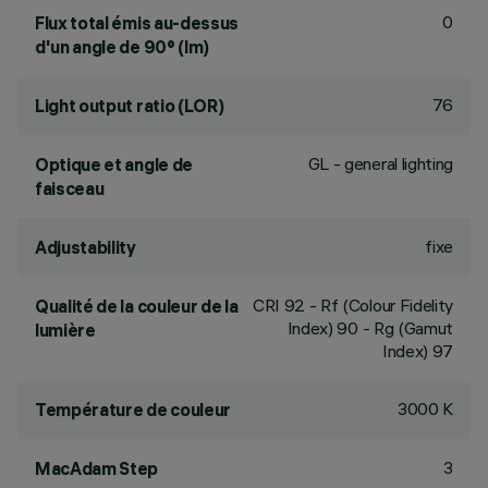
0
Flux total émis au-dessus
d'un angle de 90° (lm)
76
Light output ratio (LOR)
GL - general lighting
Optique et angle de
faisceau
fixe
Adjustability
CRI
92
- Rf (Colour Fidelity
Qualité de la couleur de la
Index) 90 - Rg (Gamut
lumière
Index) 97
3000 K
Température de couleur
3
MacAdam Step