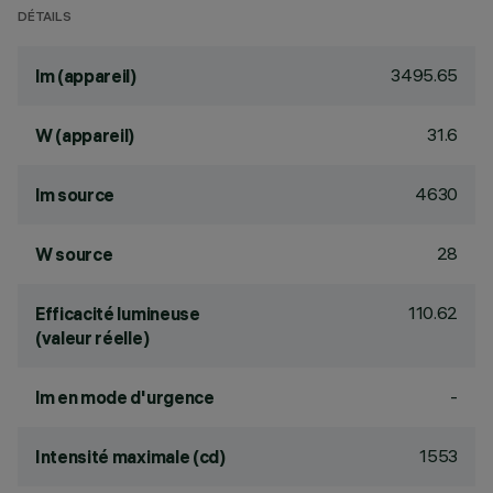
DÉTAILS
3495.65
lm (appareil)
31.6
W (appareil)
4630
lm source
28
W source
110.62
Efficacité lumineuse
(valeur réelle)
-
lm en mode d'urgence
1553
Intensité maximale (cd)