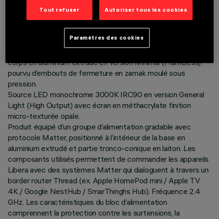
DERNIÈRE MISE À JOUR: 07/08/2026
Tout refuser
Autoriser tous les cookies
DESCRIPTION
Paramètres des cookies
Lampe de sol à émission indirecte H=1897 avec profil du
corps en aluminium extrudé en version Minimal (Frameless)
pourvu d’embouts de fermeture en zamak moulé sous
pression.
Source LED monochrome 3000K IRC90 en version General
Light (High Output) avec écran en méthacrylate finition
micro-texturée opale.
Produit équipé d’un groupe d’alimentation gradable avec
protocole Matter, positionné à l’intérieur de la base en
aluminium extrudé et partie tronco-conique en laiton. Les
composants utilisés permettent de commander les appareils
Libera avec des systèmes Matter qui dialoguent à travers un
border router Thread (ex. Apple HomePod mini / Apple TV
4K / Google NestHub / SmarThinghs Hub). Fréquence 2.4
GHz. Les caractéristiques du bloc d’alimentation
comprennent la protection contre les surtensions, la