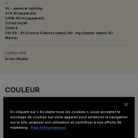
–
GL - general lighting
31.6 W (appareil)
3495.65 lm (appareil)
110.62 lm/W
3000 K
CRI
92
- Rf (Colour Fidelity Index) 90 - Rg (Gamut Index) 97
Matter
CONÇU PAR
Artec Studio
COULEUR
En cliquant sur « Accepter tous les cookies », vous acceptez le
stockage de cookies sur votre appareil pour améliorer la navigation
sur le site, analyser son utilisation et contribuer à nos efforts de
marketing.
Plus d’informations
DONNÉES TECHNIQUES