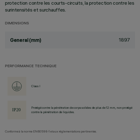
protection contre les courts-circuits, la protection contre les
surintensités et surchauffes.
DIMENSIONS
1897
General (mm)
PERFORMANCE TECHNIQUE
Class I
Protégé contre la pénétration de corps solides de plus de 12 mm, non protégé
contre la pénétration de liquides.
Conforme à la norme EN60598-1 et aux réglementations pertinentes.