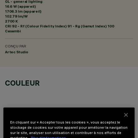
GL - general lighting
16.6 W (appareil)
1706.3 lm (appareil)
102.79 lm/W
2700 K
CRI
92
- Rf (Colour Fidelity Index) 91 - Rg (Gamut Index) 100
Casambi
CONÇU PAR
Artec Studio
COULEUR
En cliquant sur « Accepter tous les cookies », vous acceptez le
DONNÉES TECHNIQUES
stockage de cookies sur votre appareil pour améliorer la navigation
sur le site, analyser son utilisation et contribuer à nos efforts de
DERNIÈRE MISE À JOUR: 05/08/2026
marketing.
Plus d’informations