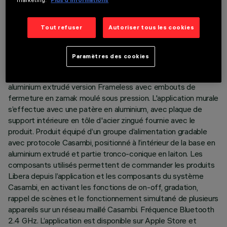
DESCRIPTION
Tout refuser
Autoriser tous les cookies
Applique d’intérieur à émission indirecte H=1131. Module avec
sources LED monochromes 2700K IRC90. Corps éclairant
Paramètres des cookies
General Light (High Output) avec écran diffusant en
méthacrylate version micro-texturée opale. Profil du corps en
aluminium extrudé version Frameless avec embouts de
fermeture en zamak moulé sous pression. L'application murale
s’effectue avec une patère en aluminium, avec plaque de
support intérieure en tôle d'acier zingué fournie avec le
produit. Produit équipé d’un groupe d’alimentation gradable
avec protocole Casambi, positionné à l’intérieur de la base en
aluminium extrudé et partie tronco-conique en laiton. Les
composants utilisés permettent de commander les produits
Libera depuis l’application et les composants du système
Casambi, en activant les fonctions de on-off, gradation,
rappel de scènes et le fonctionnement simultané de plusieurs
appareils sur un réseau maillé Casambi. Fréquence Bluetooth
2.4 GHz. L’application est disponible sur Apple Store et