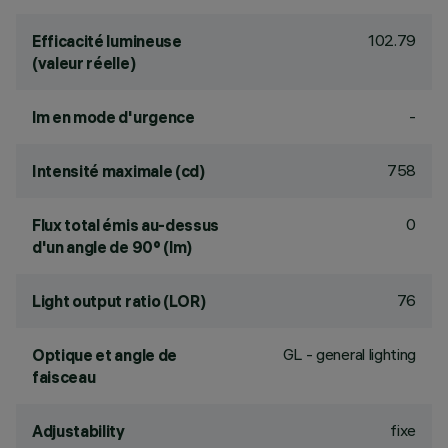
102.79
Efficacité lumineuse
(valeur réelle)
-
lm en mode d'urgence
758
Intensité maximale (cd)
0
Flux total émis au-dessus
d'un angle de 90° (lm)
76
Light output ratio (LOR)
GL - general lighting
Optique et angle de
faisceau
fixe
Adjustability