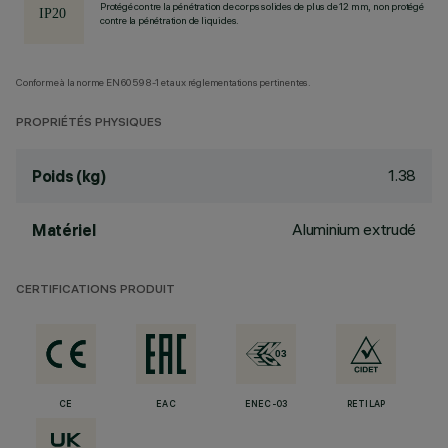
Protégé contre la pénétration de corps solides de plus de 12 mm, non protégé
contre la pénétration de liquides.
Conforme à la norme EN60598-1 et aux réglementations pertinentes.
PROPRIÉTÉS PHYSIQUES
1.38
Poids (kg)
Aluminium extrudé
Matériel
CERTIFICATIONS PRODUIT
CE
EAC
ENEC-03
RETILAP