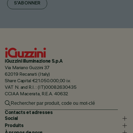
S'ABONNER
iGuzzini illuminazione S.p.A
Via Mariano Guzzini 37
62019 Recanati (Italy)
Share Capital €21.050.000,00 i.v.
VAT N. and R.I. : (IT)00082630435
CCIAA Macerata, R.E.A. 40632
Contacts et adresses
Social
Produits
À propos de nous