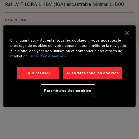
Rail LV FILORAIL 48V (16A) encastrable Minimal L=500
CONÇU PAR
iGuzzini
En cliquant sur « Accepter tous les cookies », vous acceptez le
stockage de cookies sur votre appareil pour améliorer la navigation
sur le site, analyser son utilisation et contribuer à nos efforts de
COULEUR
marketing.
Plus d’informations
Tout refuser
Autoriser tous les cookies
Paramètres des cookies
COMPOSANTS OPTIONNELS