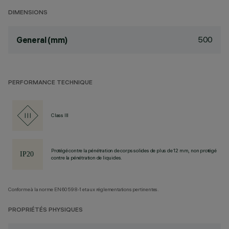
DIMENSIONS
500
General (mm)
PERFORMANCE TECHNIQUE
Class III
Protégé contre la pénétration de corps solides de plus de 12 mm, non protégé
contre la pénétration de liquides.
Conforme à la norme EN60598-1 et aux réglementations pertinentes.
PROPRIÉTÉS PHYSIQUES