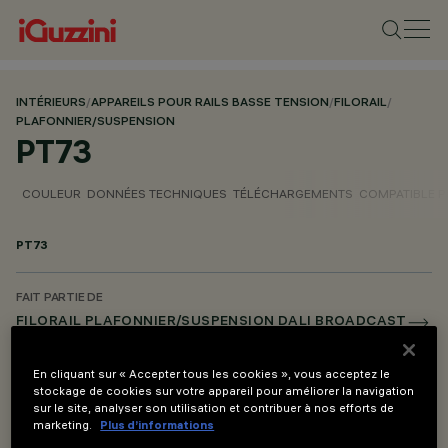
INTÉRIEURS
/
APPAREILS POUR RAILS BASSE TENSION
/
FILORAIL
/
PLAFONNIER/SUSPENSION
PT73
COULEUR
DONNÉES TECHNIQUES
TÉLÉCHARGEMENTS
COMPATIBLE 
PT73
FAIT PARTIE DE
FILORAIL PLAFONNIER/SUSPENSION DALI BROADCAST
FILORAIL PLAFONNIER / SUSPENSION DALI POWERLINE
En cliquant sur « Accepter tous les cookies », vous acceptez le
FILORAIL PLAFONNIER / SUSPENSION CASAMBI
stockage de cookies sur votre appareil pour améliorer la navigation
sur le site, analyser son utilisation et contribuer à nos efforts de
marketing.
Plus d’informations
DESCRIPTION