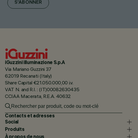
S'ABONNER
iGuzzini illuminazione S.p.A
Via Mariano Guzzini 37
62019 Recanati (Italy)
Share Capital €21.050.000,00 i.v.
VAT N. and R.I. : (IT)00082630435
CCIAA Macerata, R.E.A. 40632
Contacts et adresses
Social
Produits
À propos de nous