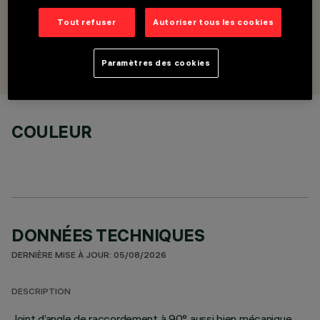
Joint d’angle à 90° pour rails suspendus avec filin L=2000
Tout refuser
Autoriser tous les cookies
CONÇU PAR
iGuzzini
Paramètres des cookies
COULEUR
DONNÉES TECHNIQUES
DERNIÈRE MISE À JOUR: 05/08/2026
DESCRIPTION
Joint d’angle de raccordement à 90° aussi bien mécanique