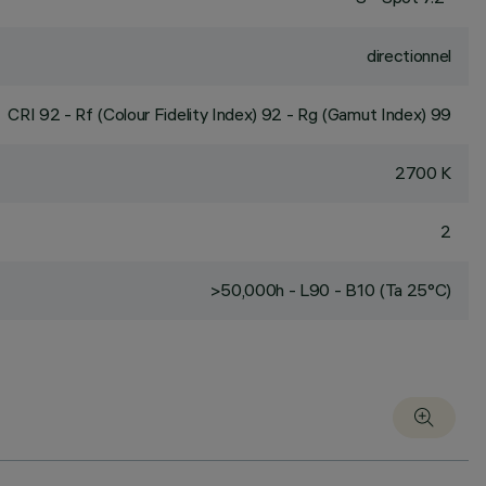
directionnel
CRI
92
- Rf (Colour Fidelity Index) 92 - Rg (Gamut Index) 99
2700 K
2
>50,000h - L90 - B10 (Ta 25°C)