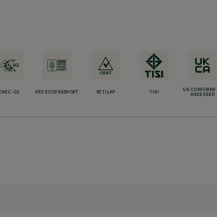
UK CONFORMI
ENEC-03
PEP ECOPASSPORT
RETILAP
TISI
ASSESSED