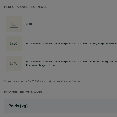
PERFORMANCE TECHNIQUE
Class II
Protégé contre la pénétration de corps solides de plus de 12 mm, non protégé contre
Protégé contre la pénétration de corps solides de plus de 1 mm, non protégé contre 
Pour assemblage optique
Conforme à la norme EN60598-1 et aux réglementations pertinentes.
PROPRIÉTÉS PHYSIQUES
Poids (kg)