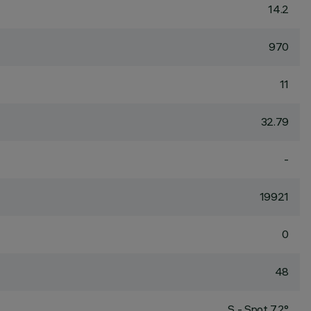
14.2
970
11
32.79
-
19921
0
48
S - Spot 7.2°