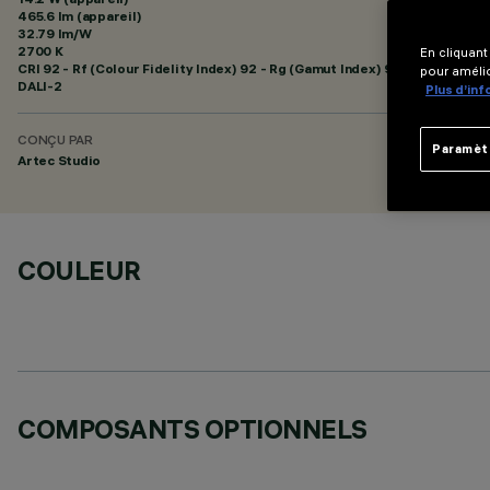
465.6 lm (appareil)
32.79 lm/W
2700 K
En cliquant
CRI
92
- Rf (Colour Fidelity Index) 92 - Rg (Gamut Index) 99
pour amélio
DALI-2
Plus d’in
CONÇU PAR
Paramèt
Artec Studio
COULEUR
COMPOSANTS OPTIONNELS