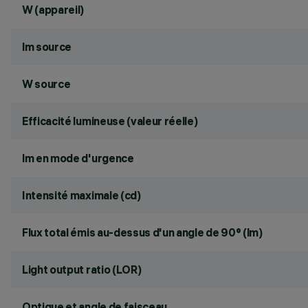
W (appareil)
lm source
W source
Efficacité lumineuse (valeur réelle)
lm en mode d'urgence
Intensité maximale (cd)
Flux total émis au-dessus d'un angle de 90° (lm)
Light output ratio (LOR)
Optique et angle de faisceau