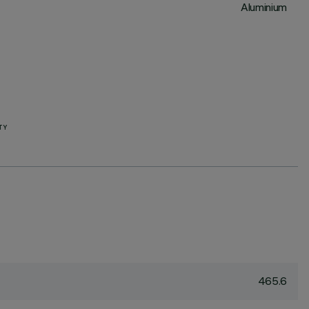
Aluminium
TY
465.6