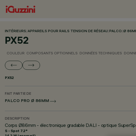
INTÉRIEURS
/
APPAREILS POUR RAILS TENSION DE RÉSEAU
/
PALCO
/
Ø 86
PX52
COULEUR
COMPOSANTS OPTIONNELS
DONNÉES TECHNIQUES
DONNÉ
PX52
FAIT PARTIE DE
PALCO PRO Ø 86MM
DESCRIPTION
Corps Ø86mm - électronique gradable DALI - optique SuperSp
S - Spot 7.2°
14.2 W (appareil)