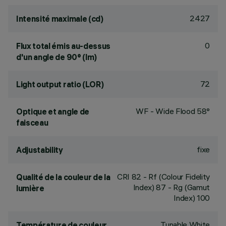
2427
Intensité maximale (cd)
0
Flux total émis au-dessus
d'un angle de 90° (lm)
72
Light output ratio (LOR)
WF - Wide Flood 58°
Optique et angle de
faisceau
fixe
Adjustability
CRI
82
- Rf (Colour Fidelity
Qualité de la couleur de la
Index) 87 - Rg (Gamut
lumière
Index) 100
Tunable White
Température de couleur