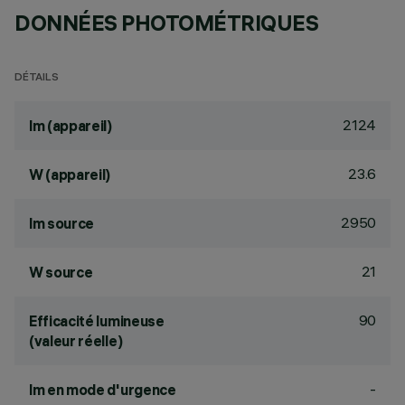
DONNÉES PHOTOMÉTRIQUES
DÉTAILS
2124
lm (appareil)
23.6
W (appareil)
2950
lm source
21
W source
90
Efficacité lumineuse
(valeur réelle)
-
lm en mode d'urgence