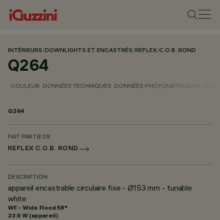
INTÉRIEURS
/
DOWNLIGHTS ET ENCASTRÉS
/
REFLEX
/
C.O.B. ROND
Q264
COULEUR
DONNÉES TECHNIQUES
DONNÉES PHOTOMÉTRIQUES
DONN
Q264
FAIT PARTIE DE
REFLEX C.O.B. ROND
DESCRIPTION
appareil encastrable circulaire fixe - Ø153 mm - tunable
white
WF - Wide Flood 58°
23.6 W (appareil)