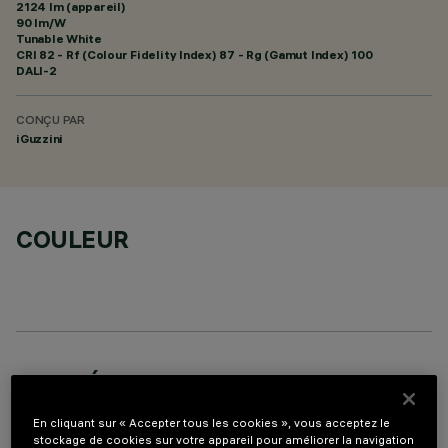
2124 lm (appareil)
90 lm/W
Tunable White
CRI
82
- Rf (Colour Fidelity Index) 87 - Rg (Gamut Index) 100
DALI-2
CONÇU PAR
iGuzzini
COULEUR
DONNÉES TECHNIQUES
DERNIÈRE MISE À JOUR: 06/08/2026
En cliquant sur « Accepter tous les cookies », vous acceptez le
stockage de cookies sur votre appareil pour améliorer la navigation