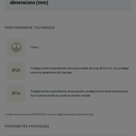
dimensions (mm)
PERFORMANCE TECHNIQUE
Class I
Protégé contre la pénétration de corps solides de plus de 12 mm, non protégé
contre la pénétration de liquides.
Protégé contre la pénétration de poussière, protégé contre les éclaboussures.
Sur la partie visible du produit une fois installé
Conforme à la norme EN60598-1 et aux réglementations pertinentes.
PROPRIÉTÉS PHYSIQUES