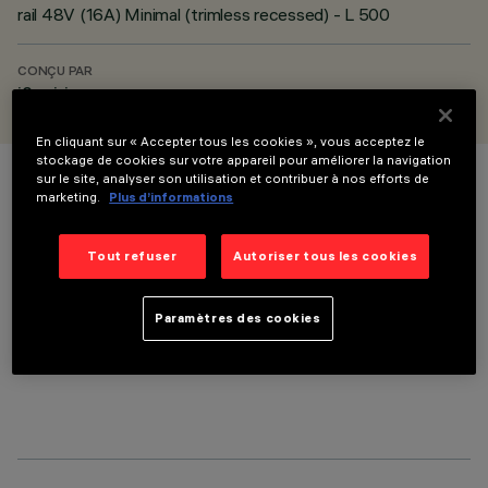
rail 48V (16A) Minimal (trimless recessed) - L 500
CONÇU PAR
iGuzzini
En cliquant sur « Accepter tous les cookies », vous acceptez le
stockage de cookies sur votre appareil pour améliorer la navigation
sur le site, analyser son utilisation et contribuer à nos efforts de
COULEUR
marketing.
Plus d’informations
Tout refuser
Autoriser tous les cookies
Paramètres des cookies
COMPOSANTS OPTIONNELS