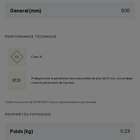
500
General (mm)
PERFORMANCE TECHNIQUE
Class III
Protégé contre la pénétration de corps solides de plus de 12 mm, non protégé
contre la pénétration de liquides.
Conforme à la norme EN60598-1 et aux réglementations pertinentes.
PROPRIÉTÉS PHYSIQUES
0.23
Poids (kg)