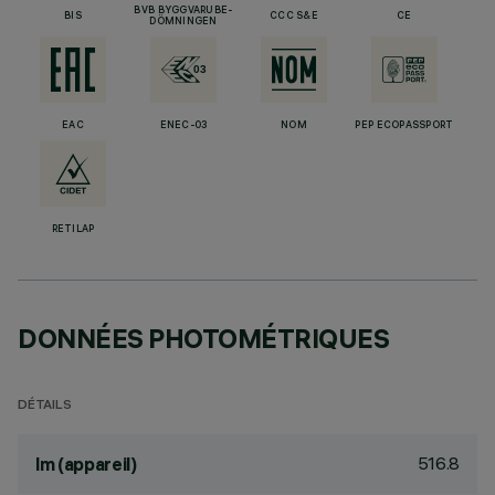
BVB BYGGVARUBE-
BIS
CCC S&E
CE
DÖMNINGEN
EAC
ENEC-03
NOM
PEP ECOPASSPORT
RETILAP
DONNÉES PHOTOMÉTRIQUES
DÉTAILS
516.8
lm (appareil)