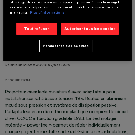
stockage de cookies sur votre appareil pour améliorer la navigation
sur le site, analyser son utilisation et contribuer à nos efforts de
COMPOSANTS OPTIONNELS
marketing.
Plus d’informations
Tout refuser
Autoriser tous les cookies
Paramètres des cookies
DONNÉES TECHNIQUES
DERNIÈRE MISE À JOUR: 07/08/2026
DESCRIPTION
Projecteur orientable miniaturisé avec adaptateur pour
installation sur rail à basse tension 48V. Réalisé en aluminium
moulé sous pression et système de dissipation passive.
L'adaptateur en matière thermoplastique comprend le circuit
driver CC/CC à fonction gradable DALI. La technologie
intégrée « power line » permet de régler individuellement
chaque projecteur installé sur le rail. Grâce à ses articulations,