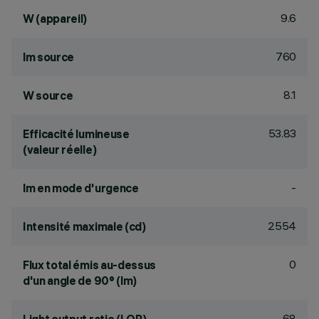
9.6
W (appareil)
760
lm source
8.1
W source
53.83
Efficacité lumineuse
(valeur réelle)
-
lm en mode d'urgence
2554
Intensité maximale (cd)
0
Flux total émis au-dessus
d'un angle de 90° (lm)
68