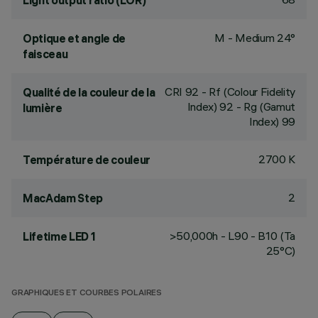
Light output ratio (LOR)
M - Medium 24°
Optique et angle de
faisceau
CRI
92
- Rf (Colour Fidelity
Qualité de la couleur de la
Index) 92 - Rg (Gamut
lumière
Index) 99
2700 K
Température de couleur
2
MacAdam Step
>50,000h - L90 - B10 (Ta
Lifetime LED 1
25°C)
GRAPHIQUES ET COURBES POLAIRES