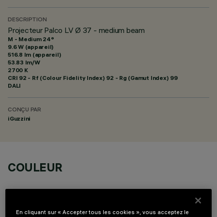
DESCRIPTION
Projecteur Palco LV Ø 37 - medium beam
M - Medium 24°
9.6 W (appareil)
516.8 lm (appareil)
53.83 lm/W
2700 K
CRI
92
- Rf (Colour Fidelity Index) 92 - Rg (Gamut Index) 99
DALI
CONÇU PAR
iGuzzini
COULEUR
En cliquant sur « Accepter tous les cookies », vous acceptez le