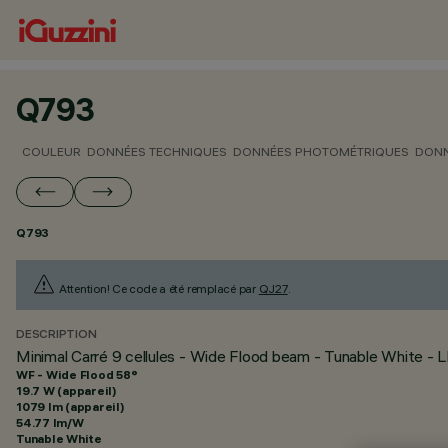
Q793
COULEUR
DONNÉES TECHNIQUES
DONNÉES PHOTOMÉTRIQUES
DONN
Q793
Attention! Ce code a été remplacé par
QJ27
.
DESCRIPTION
Minimal Carré 9 cellules - Wide Flood beam - Tunable White - 
WF - Wide Flood 58°
19.7 W (appareil)
1079 lm (appareil)
54.77 lm/W
Tunable White