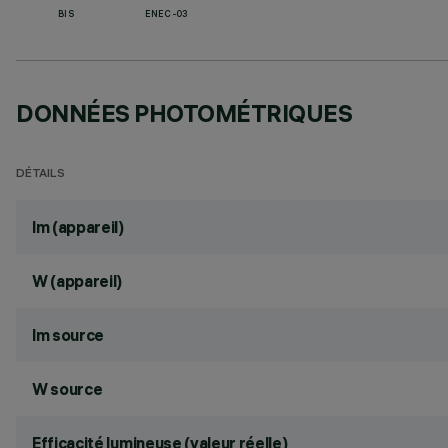
BIS
ENEC-03
DONNÉES PHOTOMÉTRIQUES
DÉTAILS
lm (appareil)
W (appareil)
lm source
W source
Efficacité lumineuse (valeur réelle)