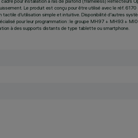
s cadre pour installation à ras de plafond (frameless) Réflecteurs 
louissement. Le produit est conçu pour être utilisé avec le réf. 6
actile d'utilisation simple et intuitive. Disponibilité d'autres sys
en spécialisé pour leur programmation : le groupe MH97 + MH93 + 
tion à des supports distants de type tablette ou smartphone.