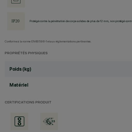
Protégé contre la pénétration de corps solides de plus de 12 mm, non protégé contre
Conforme à la norme EN60598-1 et aux réglementations pertinentes.
PROPRIÉTÉS PHYSIQUES
Poids (kg)
Matériel
CERTIFICATIONS PRODUIT