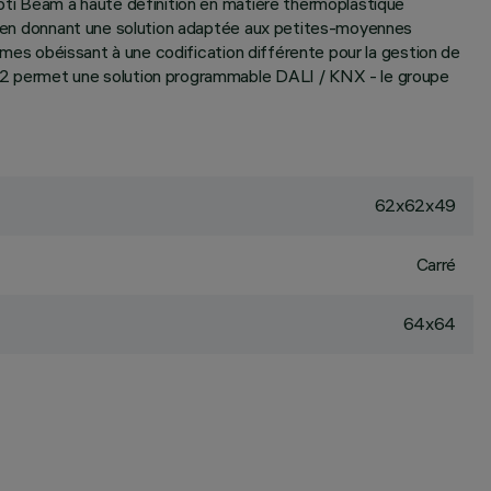
Opti Beam à haute définition en matière thermoplastique
170 en donnant une solution adaptée aux petites-moyennes
tèmes obéissant à une codification différente pour la gestion de
MI02 permet une solution programmable DALI / KNX - le groupe
62x62x49
Carré
64x64