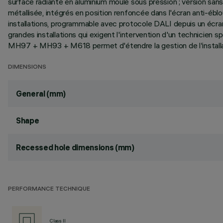
surface radiante en aluminium moulé sous pression ; version san
métallisée, intégrés en position renfoncée dans l'écran anti-éb
installations, programmable avec protocole DALI depuis un écran t
grandes installations qui exigent l'intervention d'un technici
MH97 + MH93 + M618 permet d'étendre la gestion de l'installa
DIMENSIONS
General (mm)
Shape
Recessed hole dimensions (mm)
PERFORMANCE TECHNIQUE
Class II