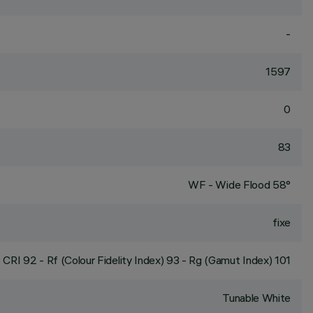
-
1597
0
83
WF - Wide Flood 58°
fixe
CRI
92
- Rf (Colour Fidelity Index) 93 - Rg (Gamut Index) 101
Tunable White