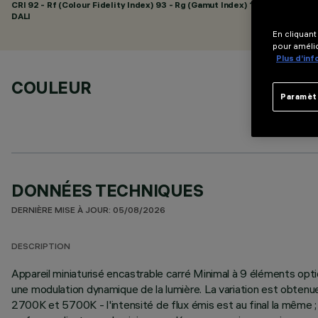
CRI
92
- Rf (Colour Fidelity Index) 93 - Rg (Gamut Index) 101
DALI
En cliquant
pour amélio
Plus d’in
COULEUR
Paramèt
DONNÉES TECHNIQUES
DERNIÈRE MISE À JOUR: 05/08/2026
DESCRIPTION
Appareil miniaturisé encastrable carré Minimal à 9 éléments opt
une modulation dynamique de la lumière. La variation est obten
2700K et 5700K - l'intensité de flux émis est au final la même ; 