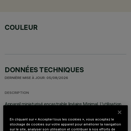
COULEUR
DONNÉES TECHNIQUES
DERNIÈRE MISE À JOUR: 05/08/2026
DESCRIPTION
Appareil miniaturisé encastrable linéaire Minimal. L'utilisation
de sources LED à indice de rendu de couleur élevé avec une
température de couleur différente permet d'obtenir une
En cliquant sur « Accepter tous les cookies », vous acceptez le
modulation dynamique de la lumière. La variation est obtenue
stockage de cookies sur votre appareil pour améliorer la navigation
en mélangeant l'émission de 5 LED 2700K et de 5 LED
sur le site, analyser son utilisation et contribuer à nos efforts de