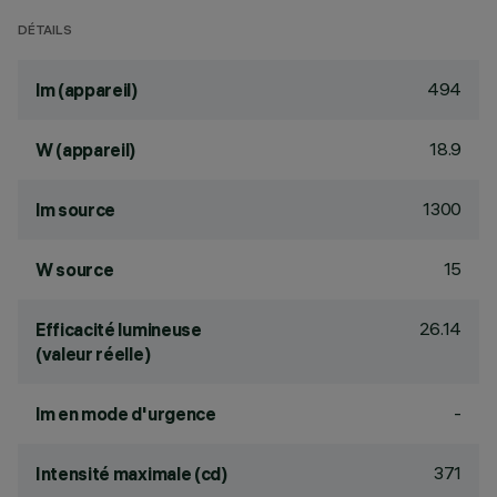
DÉTAILS
494
lm (appareil)
18.9
W (appareil)
1300
lm source
15
W source
26.14
Efficacité lumineuse
(valeur réelle)
-
lm en mode d'urgence
371
Intensité maximale (cd)