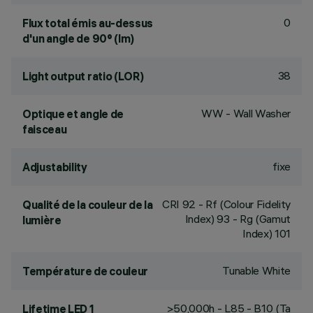
0
Flux total émis au-dessus
d'un angle de 90° (lm)
38
Light output ratio (LOR)
WW - Wall Washer
Optique et angle de
faisceau
fixe
Adjustability
CRI
92
- Rf (Colour Fidelity
Qualité de la couleur de la
Index) 93 - Rg (Gamut
lumière
Index) 101
Tunable White
Température de couleur
>50,000h - L85 - B10 (Ta
Lifetime LED 1