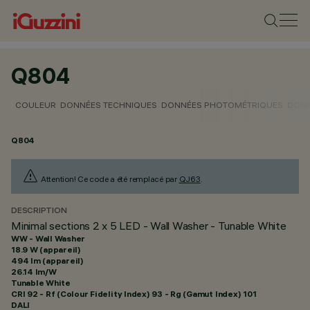
Q804
COULEUR
DONNÉES TECHNIQUES
DONNÉES PHOTOMÉTRIQUES
DONN
Q804
Attention! Ce code a été remplacé par
QJ63
.
DESCRIPTION
Minimal sections 2 x 5 LED - Wall Washer - Tunable White
WW - Wall Washer
18.9 W (appareil)
494 lm (appareil)
26.14 lm/W
Tunable White
CRI
92
- Rf (Colour Fidelity Index) 93 - Rg (Gamut Index) 101
DALI