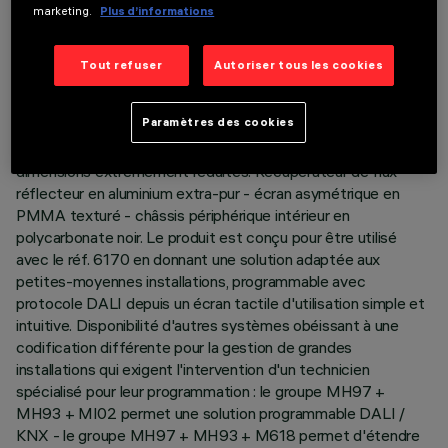
marketing.
Plus d’informations
5700K. La température reste constante et uniforme même
entre produits de tailles différentes et avec un nombre
différent de LED chaudes et froides. Corps principal à
Tout refuser
Autoriser tous les cookies
surface radiante en aluminium moulé sous pression ; version
sans cadre pour installation à ras de plafond (frameless)
Paramètres des cookies
Système optique asymétrique (breveté) spécial pour obtenir
un éclairage homogène et efficace des murs, malgré les
dimensions extrêmement réduites. Récupérateur de flux -
réflecteur en aluminium extra-pur - écran asymétrique en
PMMA texturé - châssis périphérique intérieur en
polycarbonate noir. Le produit est conçu pour être utilisé
avec le réf. 6170 en donnant une solution adaptée aux
petites-moyennes installations, programmable avec
protocole DALI depuis un écran tactile d'utilisation simple et
intuitive. Disponibilité d'autres systèmes obéissant à une
codification différente pour la gestion de grandes
installations qui exigent l'intervention d'un technicien
spécialisé pour leur programmation : le groupe MH97 +
MH93 + MI02 permet une solution programmable DALI /
KNX - le groupe MH97 + MH93 + M618 permet d'étendre