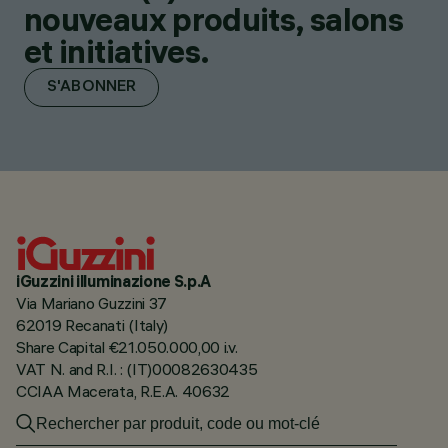
nouveaux produits, salons
et initiatives.
S'ABONNER
iGuzzini illuminazione S.p.A
Via Mariano Guzzini 37
62019 Recanati (Italy)
Share Capital €21.050.000,00 i.v.
VAT N. and R.I. : (IT)00082630435
CCIAA Macerata, R.E.A. 40632