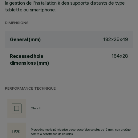
la gestion de l'installation à des supports distants de type
tablette ou smartphone.
DIMENSIONS
182x25x49
General (mm)
184x28
Recessed hole
dimensions (mm)
PERFORMANCE TECHNIQUE
Class II
Protégé contre la pénétration de corps solides de plus de 12 mm, non protégé
contre la pénétration de liquides.