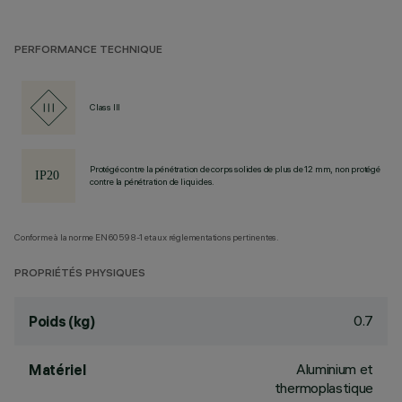
PERFORMANCE TECHNIQUE
Class III
Protégé contre la pénétration de corps solides de plus de 12 mm, non protégé
contre la pénétration de liquides.
Conforme à la norme EN60598-1 et aux réglementations pertinentes.
PROPRIÉTÉS PHYSIQUES
0.7
Poids (kg)
Aluminium et
Matériel
thermoplastique