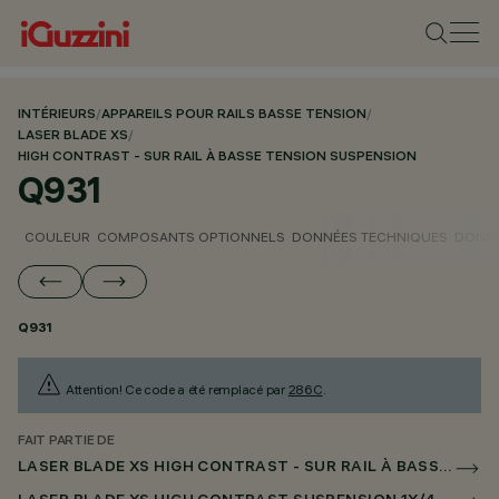
INTÉRIEURS
/
APPAREILS POUR RAILS BASSE TENSION
/
LASER BLADE XS
/
HIGH CONTRAST - SUR RAIL À BASSE TENSION SUSPENSION
Q931
COULEUR
COMPOSANTS OPTIONNELS
DONNÉES TECHNIQUES
DONNÉ
Q931
Attention! Ce code a été remplacé par
286C
.
FAIT PARTIE DE
LASER BLADE XS HIGH CONTRAST - SUR RAIL À BASSE TENSION SUSPENSION