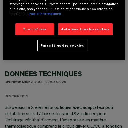
stockage de cookies sur votre appareil pour améliorer la navigation
sur le site, analyser son utilisation et contribuer à nos efforts de
marketing.
Plus d’informations
Tout refuser
Autoriser tous les cookies
COMPOSANTS OPTIONNELS
Paramètres des cookies
DONNÉES TECHNIQUES
DERNIÈRE MISE À JOUR: 07/08/2026
DESCRIPTION
Suspension à X éléments optiques avec adaptateur pour
installation sur rail à basse tension 48V, indiquée pour
l'éclairage zénithal d'accent. L'adaptateur en matière
thermoplastique comprend le circuit driver CC/CC à fonction