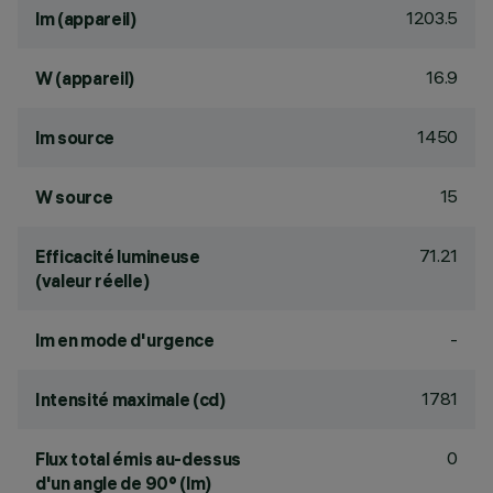
1203.5
lm (appareil)
16.9
W (appareil)
1450
lm source
15
W source
71.21
Efficacité lumineuse
(valeur réelle)
-
lm en mode d'urgence
1781
Intensité maximale (cd)
0
Flux total émis au-dessus
d'un angle de 90° (lm)