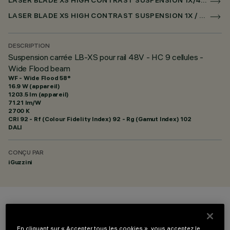
LASER BLADE XS HIGH CONTRAST SUSPENSION 1X/4X/9X SUR RAIL LOW VOLTAGE DALI POWERLINE
LASER BLADE XS HIGH CONTRAST SUSPENSION 1X / 4X / 9X POUR SUPERRAIL DALI POWERLINE
DESCRIPTION
Suspension carrée LB-XS pour rail 48V - HC 9 cellules -
Wide Flood beam
WF - Wide Flood 58°
16.9 W (appareil)
1203.5 lm (appareil)
71.21 lm/W
2700 K
CRI
92
- Rf (Colour Fidelity Index) 92 - Rg (Gamut Index) 102
DALI
CONÇU PAR
iGuzzini
COULEUR
En cliquant sur « Accepter tous les cookies », vous acceptez le