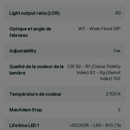
83
Light output ratio (LOR)
WF - Wide Flood 58°
Optique et angle de
faisceau
fixe
Adjustability
CRI
92
- Rf (Colour Fidelity
Qualité de la couleur de la
Index) 92 - Rg (Gamut
lumière
Index) 102
2700 K
Température de couleur
2
MacAdam Step
>50,000h - L85 - B10 (Ta
Lifetime LED 1