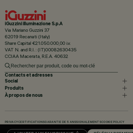
iGuzzini illuminazione S.p.A
Via Mariano Guzzini 37
62019 Recanati (Italy)
Share Capital €21.050.000,00 i.v.
VAT N. and R.I. : (IT)00082630435
CCIAA Macerata, R.E.A. 40632
Contacts et adresses
Social
Produits
À propos de nous
PRIVACY
CERTIFICATIONS
GARANTIE DE 5 ANS
SIGNALEMENTS
COOKIE POLICY
ACCESSIBILITY STATEMENT
NOS CODES
KNOWLEDGE BASE (LOGIN REQUIRED)