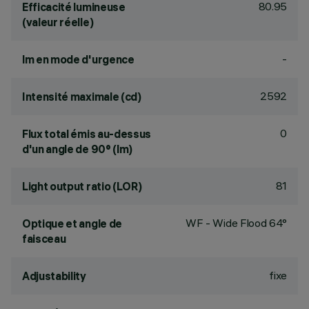
80.95
Efficacité lumineuse
(valeur réelle)
-
lm en mode d'urgence
2592
Intensité maximale (cd)
0
Flux total émis au-dessus
d'un angle de 90° (lm)
81
Light output ratio (LOR)
WF - Wide Flood 64°
Optique et angle de
faisceau
fixe
Adjustability