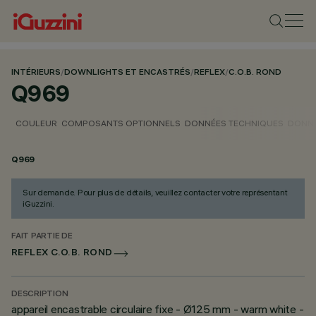
INTÉRIEURS
/
DOWNLIGHTS ET ENCASTRÉS
/
REFLEX
/
C.O.B. ROND
Q969
COULEUR
COMPOSANTS OPTIONNELS
DONNÉES TECHNIQUES
DONNÉ
Q969
Sur demande. Pour plus de détails, veuillez contacter votre représentant
iGuzzini.
FAIT PARTIE DE
REFLEX C.O.B. ROND
DESCRIPTION
appareil encastrable circulaire fixe - Ø125 mm - warm white -