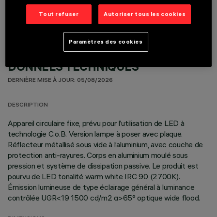
Tout refuser
Autoriser tous les cookies
Paramètres des cookies
DONNÉES TECHNIQUES
DERNIÈRE MISE À JOUR: 05/08/2026
DESCRIPTION
Appareil circulaire fixe, prévu pour l’utilisation de LED à
technologie C.o.B. Version lampe à poser avec plaque.
Réflecteur métallisé sous vide à l’aluminium, avec couche de
protection anti-rayures. Corps en aluminium moulé sous
pression et système de dissipation passive. Le produit est
pourvu de LED tonalité warm white IRC 90 (2700K).
Émission lumineuse de type éclairage général à luminance
contrôlée UGR<19 1500 cd/m2 α>65° optique wide flood.