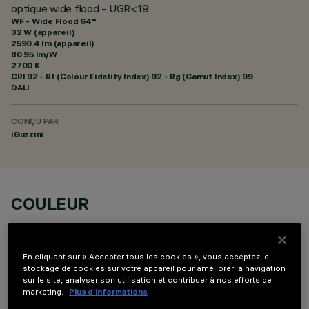
optique wide flood - UGR<19
WF - Wide Flood 64°
32 W (appareil)
2590.4 lm (appareil)
80.95 lm/W
2700 K
CRI
92
- Rf (Colour Fidelity Index) 92 - Rg (Gamut Index) 99
DALI
CONÇU PAR
iGuzzini
COULEUR
En cliquant sur « Accepter tous les cookies », vous acceptez le
stockage de cookies sur votre appareil pour améliorer la navigation
sur le site, analyser son utilisation et contribuer à nos efforts de
marketing.
Plus d’informations
COMPOSANTS OPTIONNELS