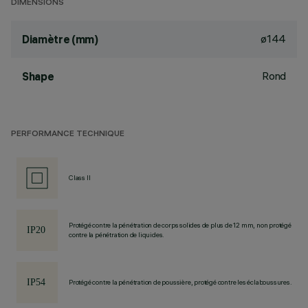
DIMENSIONS
ø144
Diamètre (mm)
Rond
Shape
PERFORMANCE TECHNIQUE
Class II
Protégé contre la pénétration de corps solides de plus de 12 mm, non protégé
contre la pénétration de liquides.
Protégé contre la pénétration de poussière, protégé contre les éclaboussures.