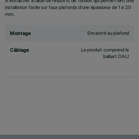
A encastrer à l’aide de ressorts de torsion qui permettent une
installation facile sur faux plafonds d’une épaisseur de 1 à 20
mm.;
Encastré au plafond
Montage
Le produit comprend le
Câblage
ballast DALI