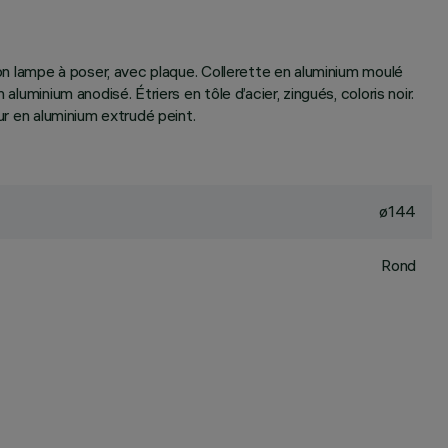
ion lampe à poser, avec plaque. Collerette en aluminium moulé
uminium anodisé. Étriers en tôle d’acier, zingués, coloris noir.
ur en aluminium extrudé peint.
ø144
Rond