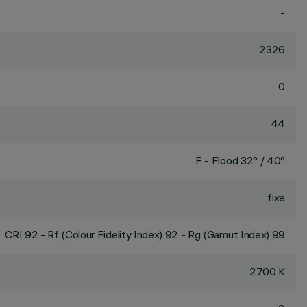
-
2326
0
44
F - Flood 32° / 40°
fixe
CRI
92
- Rf (Colour Fidelity Index) 92 - Rg (Gamut Index) 99
2700 K