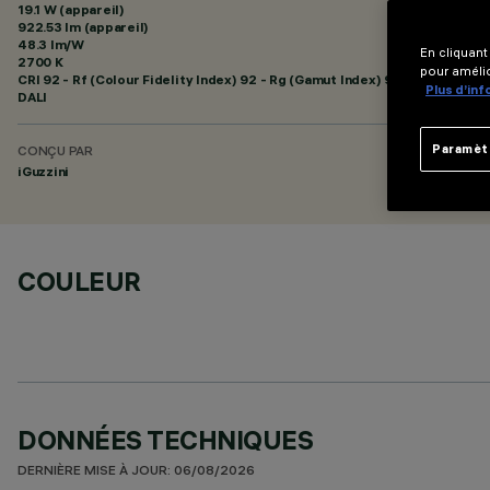
19.1 W (appareil)
922.53 lm (appareil)
48.3 lm/W
En cliquant
2700 K
pour amélio
CRI
92
- Rf (Colour Fidelity Index) 92 - Rg (Gamut Index) 99
Plus d’in
DALI
Paramèt
CONÇU PAR
iGuzzini
COULEUR
DONNÉES TECHNIQUES
DERNIÈRE MISE À JOUR: 06/08/2026