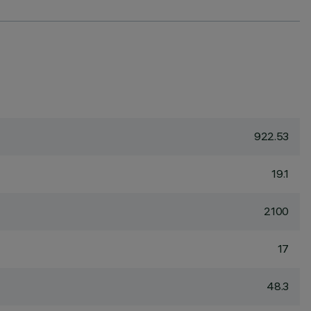
922.53
19.1
2100
17
48.3