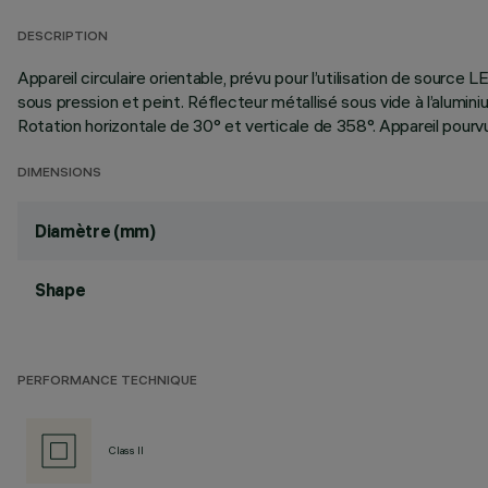
DESCRIPTION
Appareil circulaire orientable, prévu pour l’utilisation de sour
sous pression et peint. Réflecteur métallisé sous vide à l’alumini
Rotation horizontale de 30° et verticale de 358°. Appareil pourvu
DIMENSIONS
Diamètre (mm)
Shape
PERFORMANCE TECHNIQUE
Class II