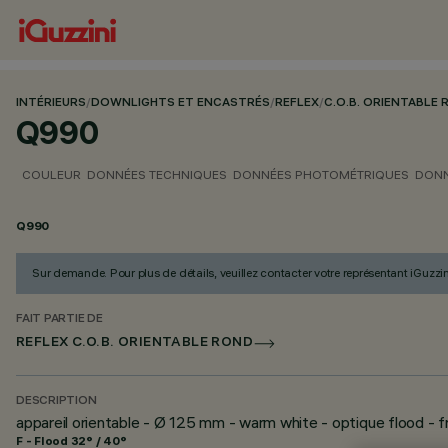
INTÉRIEURS
/
DOWNLIGHTS ET ENCASTRÉS
/
REFLEX
/
C.O.B. ORIENTABLE
Q990
COULEUR
DONNÉES TECHNIQUES
DONNÉES PHOTOMÉTRIQUES
DONN
Q990
Sur demande. Pour plus de détails, veuillez contacter votre représentant iGuzzin
FAIT PARTIE DE
REFLEX C.O.B. ORIENTABLE ROND
DESCRIPTION
appareil orientable - Ø 125 mm - warm white - optique flood - 
F - Flood 32° / 40°