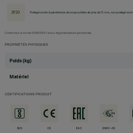
Protégé contre la pénétration de corps solides de plus de 12 mm, non protégé contre
Conforme à la norme EN60598-1 et aux réglementations pertinentes.
PROPRIÉTÉS PHYSIQUES
Poids (kg)
Matériel
CERTIFICATIONS PRODUIT
BIS
CE
EAC
ENEC-03