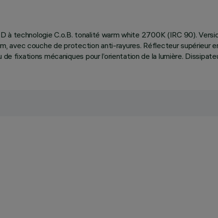
ce LED à technologie C.o.B. tonalité warm white 2700K (IRC 90). Vers
um, avec couche de protection anti-rayures. Réflecteur supérieur en al
 de fixations mécaniques pour l’orientation de la lumière. Dissipate