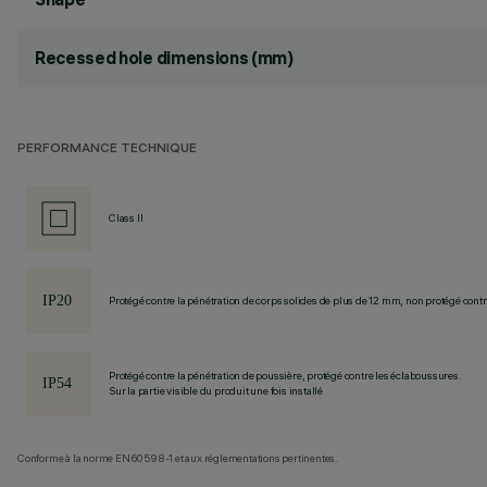
Recessed hole dimensions (mm)
PERFORMANCE TECHNIQUE
Class II
Protégé contre la pénétration de corps solides de plus de 12 mm, non protégé contre
Protégé contre la pénétration de poussière, protégé contre les éclaboussures.
Sur la partie visible du produit une fois installé
Conforme à la norme EN60598-1 et aux réglementations pertinentes.