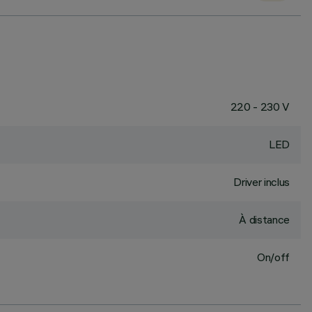
220 - 230 V
LED
Driver inclus
À distance
On/off