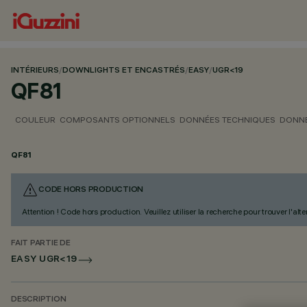
INTÉRIEURS
/
DOWNLIGHTS ET ENCASTRÉS
/
EASY
/
UGR<19
QF81
COULEUR
COMPOSANTS OPTIONNELS
DONNÉES TECHNIQUES
DONNÉ
QF81
CODE HORS PRODUCTION
Attention ! Code hors production. Veuillez utiliser la recherche pour trouver l'al
FAIT PARTIE DE
EASY UGR<19
DESCRIPTION