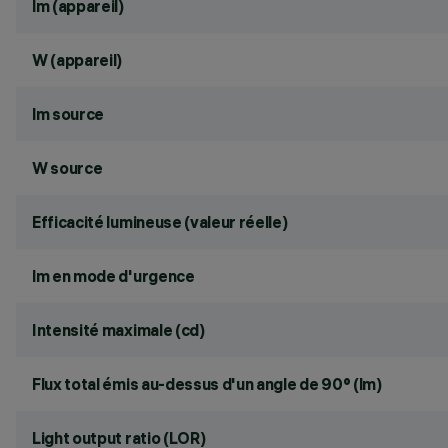
lm (appareil)
W (appareil)
lm source
W source
Efficacité lumineuse (valeur réelle)
lm en mode d'urgence
Intensité maximale (cd)
Flux total émis au-dessus d'un angle de 90° (lm)
Light output ratio (LOR)