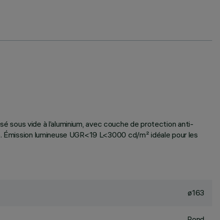
isé sous vide à l’aluminium, avec couche de protection anti-
0K). Émission lumineuse UGR<19 L<3000 cd/m² idéale pour les
ø163
Rond