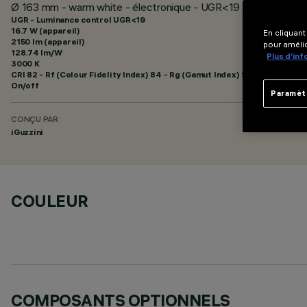
Ø 163 mm - warm white - électronique - UGR<19
UGR - Luminance control UGR<19
16.7 W (appareil)
En cliquant
2150 lm (appareil)
pour amélio
128.74 lm/W
Plus d’in
3000 K
CRI
82
- Rf (Colour Fidelity Index) 84 - Rg (Gamut Index) 95
On/off
Paramèt
CONÇU PAR
iGuzzini
COULEUR
COMPOSANTS OPTIONNELS