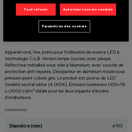
Tout refuser
Autoriser tous les cookies
DONNÉES TECHNIQUES
DERNIÈRE MISE À JOUR: 05/08/2026
Paramètres des cookies
DESCRIPTION
Appareil rond, fixe, prévu pour l'utilisation de source LED à
technologie C.o.B. Version lampe à poser, avec plaque.
Réflecteur métallisé sous vide à l’aluminium, avec couche de
protection anti-rayures. Dissipateur en aluminium moulé sous
pression peint coloris gris. Le produit est pourvu de LED
tonalité neutral white (4 000K). Émission lumineuse UGR<19
L<3000 cd/m² idéale pour les lieux équipés d'écrans
d'ordinateurs.
DIMENSIONS
ø163
Diamètre (mm)