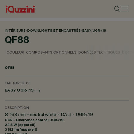
INTÉRIEURS
/
DOWNLIGHTS ET ENCASTRÉS
/
EASY
/
UGR<19
QF88
COULEUR
COMPOSANTS OPTIONNELS
DONNÉES TECHNIQUES
DONNÉ
QF88
FAIT PARTIE DE
EASY UGR<19
DESCRIPTION
Ø 163 mm - neutral white - DALI - UGR<19
UGR - Luminance control UGR<19
24.5 W (appareil)
3182 lm (appareil)