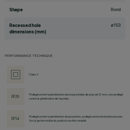
Rond
Shape
ø153
Recessed hole
dimensions (mm)
PERFORMANCE TECHNIQUE
Class II
Protégé contre la pénétration de corps solides de plus de 12 mm, non protégé
contre la pénétration de liquides.
Protégé contre la pénétration de poussière, protégé contre les éclaboussures.
Sur la partie visible du produit une fois installé