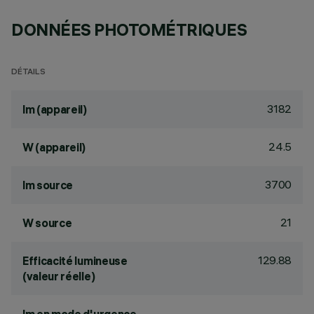
DONNÉES PHOTOMÉTRIQUES
DÉTAILS
3182
lm (appareil)
24.5
W (appareil)
3700
lm source
21
W source
129.88
Efficacité lumineuse
(valeur réelle)
-