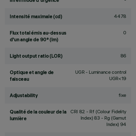
lm en mode d'urgence
4478
Intensité maximale (cd)
0
Flux total émis au-dessus
d'un angle de 90° (lm)
86
Light output ratio (LOR)
UGR - Luminance control
Optique et angle de
UGR<19
faisceau
fixe
Adjustability
CRI
82
- Rf (Colour Fidelity
Qualité de la couleur de la
Index) 83 - Rg (Gamut
lumière
Index) 94