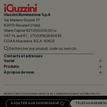
iGuzzini illuminazione S.p.A
Via Mariano Guzzini 37
62019 Recanati (Italy)
Share Capital €21.050.000,00 i.v.
VAT N. and R.I. : (IT)00082630435
CCIAA Macerata, R.E.A. 40632
Contacts et adresses
Social
Produits
À propos de nous
PRIVACY
CERTIFICATIONS
GARANTIE DE 5 ANS
SIGNALEMENTS
COOKIE POLICY
ACCESSIBILITY STATEMENT
NOS CODES
KNOWLEDGE BASE (LOGIN REQUIRED)
AJOUTER AUX FAVORIS
SAVE
TÉLÉCHARGEMEN
TÉLÉCHARGEMENTS