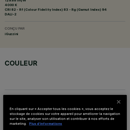
129.88 lm/W
4000 K
CRI
82
- Rf (Colour Fidelity Index) 83 - Rg (Gamut Index) 94
DALI-2
CONÇU PAR
iGuzzini
COULEUR
COMPOSANTS OPTIONNELS
En cliquant sur « Accepter tous les cookies », vous acceptez le
stockage de cookies sur votre appareil pour améliorer la navigation
sur le site, analyser son utilisation et contribuer à nos efforts de
marketing.
Plus d’informations