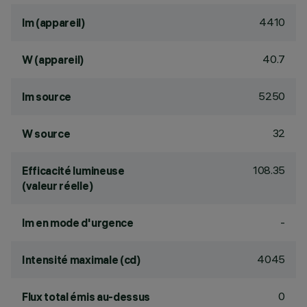
4410
lm (appareil)
40.7
W (appareil)
5250
lm source
32
W source
108.35
Efficacité lumineuse
(valeur réelle)
-
lm en mode d'urgence
4045
Intensité maximale (cd)
0
Flux total émis au-dessus