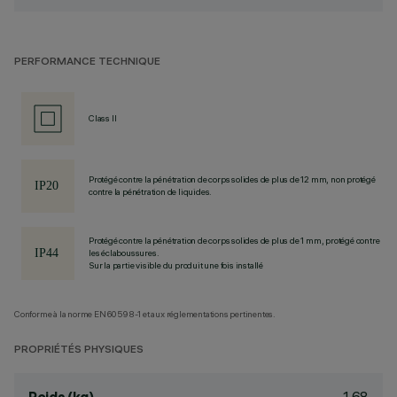
PERFORMANCE TECHNIQUE
Class II
Protégé contre la pénétration de corps solides de plus de 12 mm, non protégé
contre la pénétration de liquides.
Protégé contre la pénétration de corps solides de plus de 1 mm, protégé contre
les éclaboussures.
Sur la partie visible du produit une fois installé
Conforme à la norme EN60598-1 et aux réglementations pertinentes.
PROPRIÉTÉS PHYSIQUES
1.68