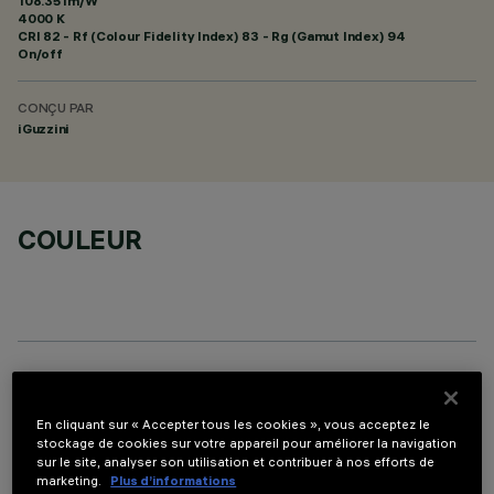
108.35 lm/W
4000 K
CRI
82
- Rf (Colour Fidelity Index) 83 - Rg (Gamut Index) 94
On/off
CONÇU PAR
iGuzzini
COULEUR
DONNÉES TECHNIQUES
En cliquant sur « Accepter tous les cookies », vous acceptez le
DERNIÈRE MISE À JOUR: 06/08/2026
stockage de cookies sur votre appareil pour améliorer la navigation
sur le site, analyser son utilisation et contribuer à nos efforts de
marketing.
Plus d’informations
DESCRIPTION