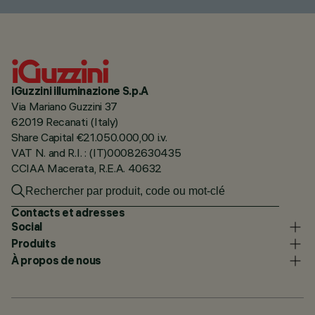
iGuzzini illuminazione S.p.A
Via Mariano Guzzini 37
62019 Recanati (Italy)
Share Capital €21.050.000,00 i.v.
VAT N. and R.I. : (IT)00082630435
CCIAA Macerata, R.E.A. 40632
Contacts et adresses
Social
Produits
À propos de nous