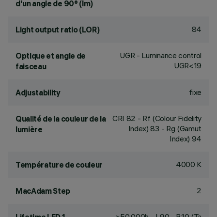
d'un angle de 90° (lm)
84
Light output ratio (LOR)
UGR - Luminance control
Optique et angle de
UGR<19
faisceau
fixe
Adjustability
CRI
82
- Rf (Colour Fidelity
Qualité de la couleur de la
Index) 83 - Rg (Gamut
lumière
Index) 94
4000 K
Température de couleur
2
MacAdam Step
>50,000h - L90 - B10 (Ta