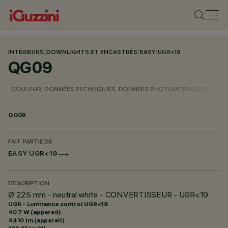
INTÉRIEURS
/
DOWNLIGHTS ET ENCASTRÉS
/
EASY
/
UGR<19
QG09
COULEUR
DONNÉES TECHNIQUES
DONNÉES PHOTOMÉTRIQUES
DONN
QG09
FAIT PARTIE DE
EASY UGR<19
DESCRIPTION
Ø 225 mm - neutral white - CONVERTISSEUR - UGR<19
UGR - Luminance control UGR<19
40.7 W (appareil)
4410 lm (appareil)