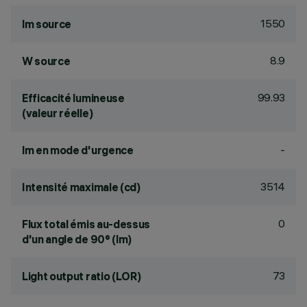
1550
lm source
8.9
W source
99.93
Efficacité lumineuse
(valeur réelle)
-
lm en mode d'urgence
3514
Intensité maximale (cd)
0
Flux total émis au-dessus
d'un angle de 90° (lm)
73
Light output ratio (LOR)