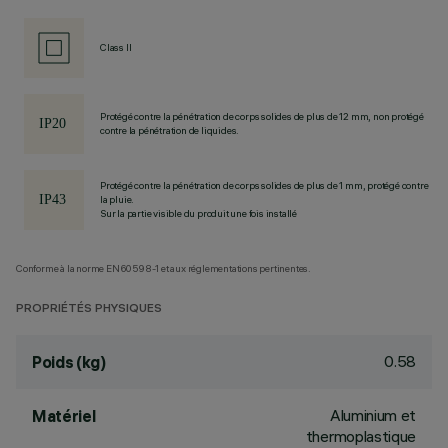
Class II
Protégé contre la pénétration de corps solides de plus de 12 mm, non protégé
contre la pénétration de liquides.
Protégé contre la pénétration de corps solides de plus de 1 mm, protégé contre
la pluie.
Sur la partie visible du produit une fois installé
Conforme à la norme EN60598-1 et aux réglementations pertinentes.
PROPRIÉTÉS PHYSIQUES
0.58
Poids (kg)
Aluminium et
Matériel
thermoplastique