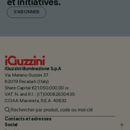
et initiatives.
S'ABONNER
iGuzzini illuminazione S.p.A
Via Mariano Guzzini 37
62019 Recanati (Italy)
Share Capital €21.050.000,00 i.v.
VAT N. and R.I. : (IT)00082630435
CCIAA Macerata, R.E.A. 40632
Contacts et adresses
Social