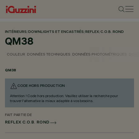
INTÉRIEURS
/
DOWNLIGHTS ET ENCASTRÉS
/
REFLEX
/
C.O.B. ROND
QM38
COULEUR
DONNÉES TECHNIQUES
DONNÉES PHOTOMÉTRIQUES
DONN
QM38
CODE HORS PRODUCTION
Attention ! Code hors production. Veuillez utiliser la recherche pour
trouver l'alternative la mieux adaptée à vos besoins.
FAIT PARTIE DE
REFLEX C.O.B. ROND