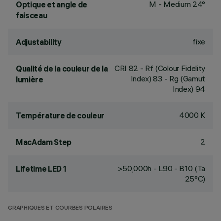
M - Medium 24°
Optique et angle de
faisceau
fixe
Adjustability
CRI
82
- Rf (Colour Fidelity
Qualité de la couleur de la
Index) 83 - Rg (Gamut
lumière
Index) 94
4000 K
Température de couleur
2
MacAdam Step
>50,000h - L90 - B10 (Ta
Lifetime LED 1
25°C)
GRAPHIQUES ET COURBES POLAIRES