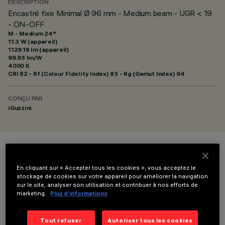
DESCRIPTION
Encastré fixe Minimal Ø 96 mm - Medium beam - UGR < 19
- ON-OFF
M - Medium 24°
11.3 W (appareil)
1129.18 lm (appareil)
99.93 lm/W
4000 K
CRI
82
- Rf (Colour Fidelity Index) 83 - Rg (Gamut Index) 94
CONÇU PAR
iGuzzini
COULEUR
En cliquant sur « Accepter tous les cookies », vous acceptez le
stockage de cookies sur votre appareil pour améliorer la navigation
sur le site, analyser son utilisation et contribuer à nos efforts de
marketing.
Plus d’informations
Tout refuser
Autoriser tous les cookies