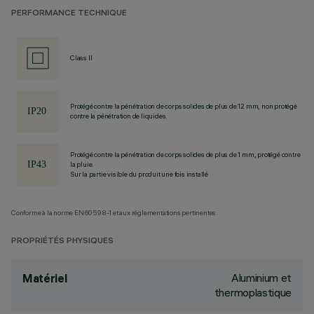
PERFORMANCE TECHNIQUE
Class II
Protégé contre la pénétration de corps solides de plus de 12 mm, non protégé
contre la pénétration de liquides.
Protégé contre la pénétration de corps solides de plus de 1 mm, protégé contre
la pluie.
Sur la partie visible du produit une fois installé
Conforme à la norme EN60598-1 et aux réglementations pertinentes.
PROPRIÉTÉS PHYSIQUES
Aluminium et
Matériel
thermoplastique