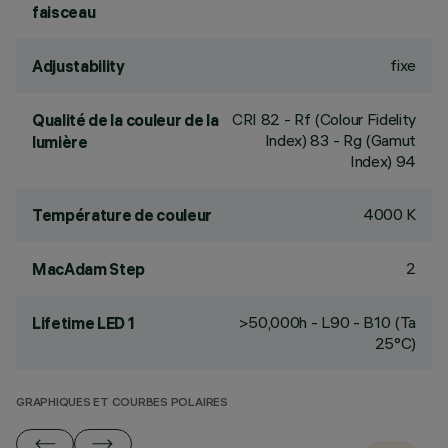
faisceau
fixe
Adjustability
CRI
82
- Rf (Colour Fidelity
Qualité de la couleur de la
Index) 83 - Rg (Gamut
lumière
Index) 94
4000 K
Température de couleur
2
MacAdam Step
>50,000h - L90 - B10 (Ta
Lifetime LED 1
25°C)
GRAPHIQUES ET COURBES POLAIRES