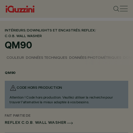
INTÉRIEURS
/
DOWNLIGHTS ET ENCASTRÉS
/
REFLEX
/
C.O.B. WALL WASHER
QM90
COULEUR
DONNÉES TECHNIQUES
DONNÉES PHOTOMÉTRIQUES
DONN
QM90
CODE HORS PRODUCTION
Attention ! Code hors production. Veuillez utiliser la recherche pour
trouver l'alternative la mieux adaptée à vos besoins.
FAIT PARTIE DE
REFLEX C.O.B. WALL WASHER