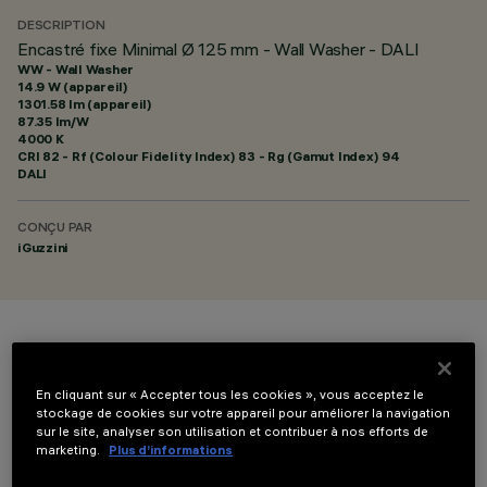
DESCRIPTION
Encastré fixe Minimal Ø 125 mm - Wall Washer - DALI
WW - Wall Washer
14.9 W (appareil)
1301.58 lm (appareil)
87.35 lm/W
4000 K
CRI
82
- Rf (Colour Fidelity Index) 83 - Rg (Gamut Index) 94
DALI
CONÇU PAR
iGuzzini
COULEUR
En cliquant sur « Accepter tous les cookies », vous acceptez le
stockage de cookies sur votre appareil pour améliorer la navigation
sur le site, analyser son utilisation et contribuer à nos efforts de
marketing.
Plus d’informations