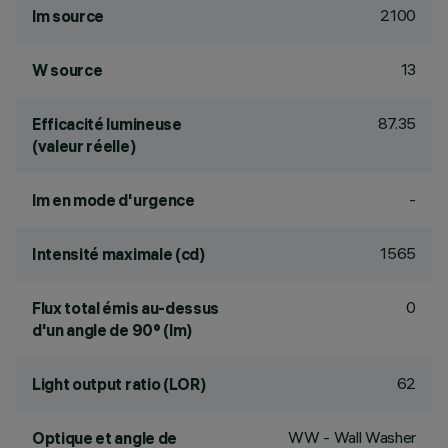
2100
lm source
13
W source
87.35
Efficacité lumineuse
(valeur réelle)
-
lm en mode d'urgence
1565
Intensité maximale (cd)
0
Flux total émis au-dessus
d'un angle de 90° (lm)
62
Light output ratio (LOR)
WW - Wall Washer
Optique et angle de