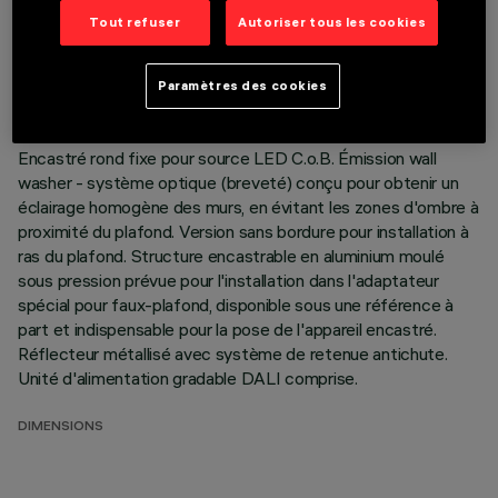
DONNÉES TECHNIQUES
Tout refuser
Autoriser tous les cookies
DERNIÈRE MISE À JOUR: 01/08/2026
Paramètres des cookies
DESCRIPTION
Encastré rond fixe pour source LED C.o.B. Émission wall
washer - système optique (breveté) conçu pour obtenir un
éclairage homogène des murs, en évitant les zones d'ombre à
proximité du plafond. Version sans bordure pour installation à
ras du plafond. Structure encastrable en aluminium moulé
sous pression prévue pour l'installation dans l'adaptateur
spécial pour faux-plafond, disponible sous une référence à
part et indispensable pour la pose de l'appareil encastré.
Réflecteur métallisé avec système de retenue antichute.
Unité d'alimentation gradable DALI comprise.
DIMENSIONS