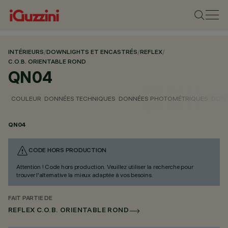
INTÉRIEURS
/
DOWNLIGHTS ET ENCASTRÉS
/
REFLEX
/
C.O.B. ORIENTABLE ROND
QN04
COULEUR
DONNÉES TECHNIQUES
DONNÉES PHOTOMÉTRIQUES
DONN
QN04
CODE HORS PRODUCTION
Attention ! Code hors production. Veuillez utiliser la recherche pour
trouver l'alternative la mieux adaptée à vos besoins.
FAIT PARTIE DE
REFLEX C.O.B. ORIENTABLE ROND