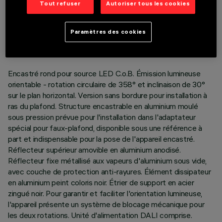
Tout refuser
Autoriser tous les cookies
DONNÉES TECHNIQUES
DERNIÈRE MISE À JOUR: 01/08/2026
Paramètres des cookies
DESCRIPTION
Encastré rond pour source LED C.o.B. Émission lumineuse
orientable - rotation circulaire de 358° et inclinaison de 30°
sur le plan horizontal. Version sans bordure pour installation à
ras du plafond. Structure encastrable en aluminium moulé
sous pression prévue pour l'installation dans l'adaptateur
spécial pour faux-plafond, disponible sous une référence à
part et indispensable pour la pose de l'appareil encastré.
Réflecteur supérieur amovible en aluminium anodisé.
Réflecteur fixe métallisé aux vapeurs d'aluminium sous vide,
avec couche de protection anti-rayures. Élément dissipateur
en aluminium peint coloris noir. Étrier de support en acier
zingué noir. Pour garantir et faciliter l'orientation lumineuse,
l'appareil présente un système de blocage mécanique pour
les deux rotations. Unité d'alimentation DALI comprise.