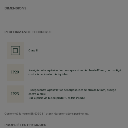
DIMENSIONS
PERFORMANCE TECHNIQUE
Class II
Protégé contre la pénétration de corps solides de plus de 12 mm, non protégé
contre la pénétration de liquides.
Protégé contre la pénétration de corps solides de plus de 12 mm, protégé
contre la pluie.
Sur la partie visible du produit une fois installé
Conforme à la norme EN60598-1 et aux réglementations pertinentes.
PROPRIÉTÉS PHYSIQUES