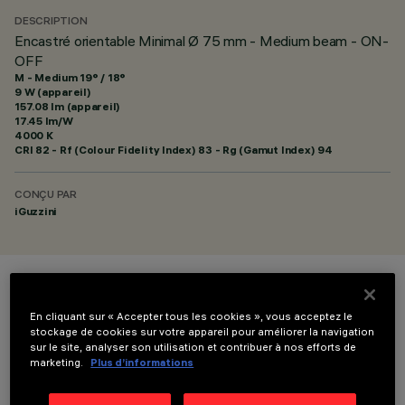
DESCRIPTION
Encastré orientable Minimal Ø 75 mm - Medium beam - ON-
OFF
M - Medium 19° / 18°
9 W (appareil)
157.08 lm (appareil)
17.45 lm/W
4000 K
CRI
82
- Rf (Colour Fidelity Index) 83 - Rg (Gamut Index) 94
CONÇU PAR
iGuzzini
COULEUR
En cliquant sur « Accepter tous les cookies », vous acceptez le
stockage de cookies sur votre appareil pour améliorer la navigation
sur le site, analyser son utilisation et contribuer à nos efforts de
marketing.
Plus d’informations