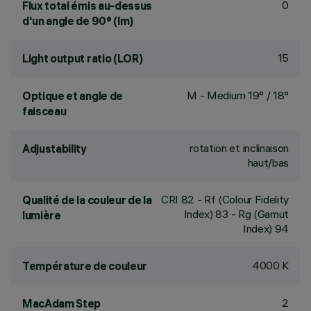
0
Flux total émis au-dessus
d'un angle de 90° (lm)
15
Light output ratio (LOR)
M - Medium 19° / 18°
Optique et angle de
faisceau
rotation et inclinaison
Adjustability
haut/bas
CRI
82
- Rf (Colour Fidelity
Qualité de la couleur de la
Index) 83 - Rg (Gamut
lumière
Index) 94
4000 K
Température de couleur
2
MacAdam Step