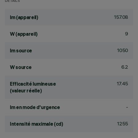
DÉTAILS
157.08
lm (appareil)
9
W (appareil)
1050
lm source
6.2
W source
17.45
Efficacité lumineuse
(valeur réelle)
-
lm en mode d'urgence
1255
Intensité maximale (cd)