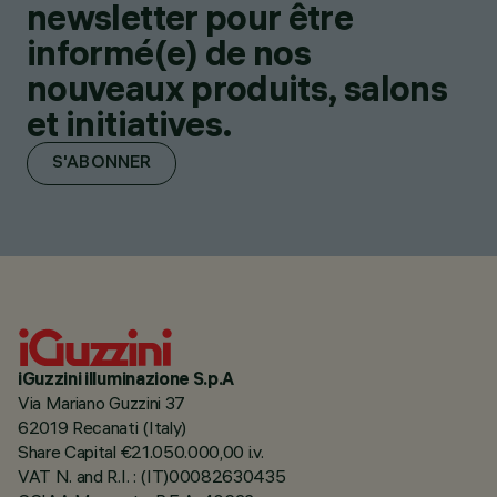
newsletter pour être
informé(e) de nos
nouveaux produits, salons
et initiatives.
S'ABONNER
iGuzzini illuminazione S.p.A
Via Mariano Guzzini 37
62019 Recanati (Italy)
Share Capital €21.050.000,00 i.v.
VAT N. and R.I. : (IT)00082630435