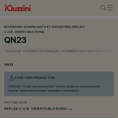
INTÉRIEURS
/
DOWNLIGHTS ET ENCASTRÉS
/
REFLEX
/
C.O.B. ORIENTABLE ROND
QN23
COULEUR
DONNÉES TECHNIQUES
DONNÉES PHOTOMÉTRIQUES
DONN
QN23
CODE HORS PRODUCTION
Attention ! Code hors production. Veuillez utiliser la recherche pour
trouver l'alternative la mieux adaptée à vos besoins.
FAIT PARTIE DE
REFLEX C.O.B. ORIENTABLE ROND