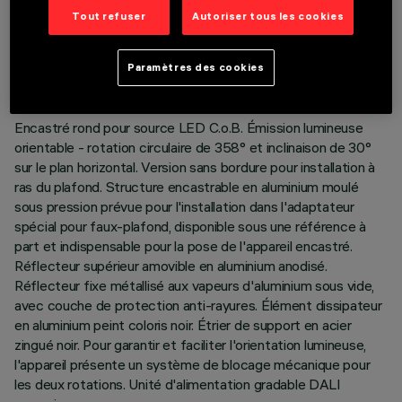
DONNÉES TECHNIQUES
Tout refuser
Autoriser tous les cookies
DERNIÈRE MISE À JOUR: 01/08/2026
Paramètres des cookies
DESCRIPTION
Encastré rond pour source LED C.o.B. Émission lumineuse
orientable - rotation circulaire de 358° et inclinaison de 30°
sur le plan horizontal. Version sans bordure pour installation à
ras du plafond. Structure encastrable en aluminium moulé
sous pression prévue pour l'installation dans l'adaptateur
spécial pour faux-plafond, disponible sous une référence à
part et indispensable pour la pose de l'appareil encastré.
Réflecteur supérieur amovible en aluminium anodisé.
Réflecteur fixe métallisé aux vapeurs d'aluminium sous vide,
avec couche de protection anti-rayures. Élément dissipateur
en aluminium peint coloris noir. Étrier de support en acier
zingué noir. Pour garantir et faciliter l'orientation lumineuse,
l'appareil présente un système de blocage mécanique pour
les deux rotations. Unité d'alimentation gradable DALI