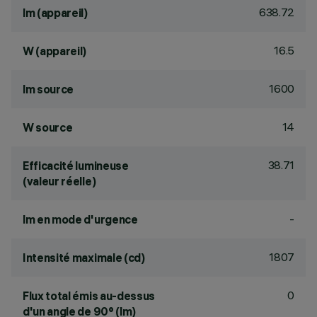
638.72
lm (appareil)
16.5
W (appareil)
1600
lm source
14
W source
38.71
Efficacité lumineuse
(valeur réelle)
-
lm en mode d'urgence
1807
Intensité maximale (cd)
0
Flux total émis au-dessus
d'un angle de 90° (lm)