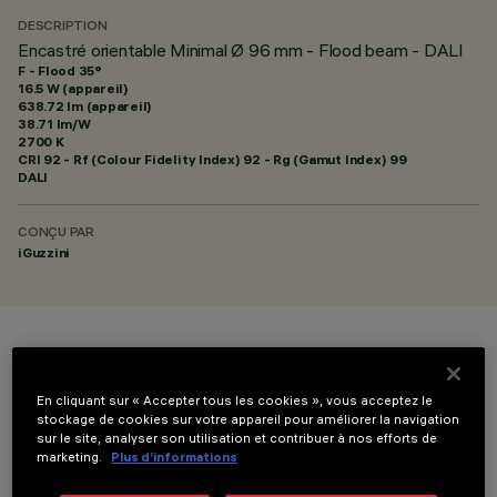
DESCRIPTION
Encastré orientable Minimal Ø 96 mm - Flood beam - DALI
F - Flood 35°
16.5 W (appareil)
638.72 lm (appareil)
38.71 lm/W
2700 K
CRI
92
- Rf (Colour Fidelity Index) 92 - Rg (Gamut Index) 99
DALI
CONÇU PAR
iGuzzini
COULEUR
En cliquant sur « Accepter tous les cookies », vous acceptez le
stockage de cookies sur votre appareil pour améliorer la navigation
sur le site, analyser son utilisation et contribuer à nos efforts de
marketing.
Plus d’informations