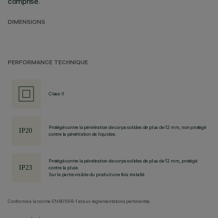
comprise.
DIMENSIONS
PERFORMANCE TECHNIQUE
Class II
Protégé contre la pénétration de corps solides de plus de 12 mm, non protégé
contre la pénétration de liquides.
Protégé contre la pénétration de corps solides de plus de 12 mm, protégé
contre la pluie.
Sur la partie visible du produit une fois installé
Conforme à la norme EN60598-1 et aux réglementations pertinentes.