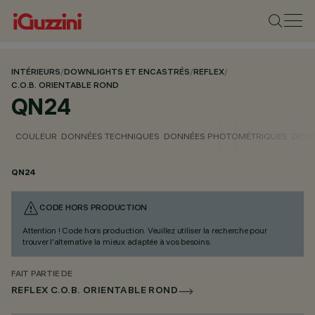
INTÉRIEURS
/
DOWNLIGHTS ET ENCASTRÉS
/
REFLEX
/
C.O.B. ORIENTABLE ROND
QN24
COULEUR
DONNÉES TECHNIQUES
DONNÉES PHOTOMÉTRIQUES
DONN
QN24
CODE HORS PRODUCTION
Attention ! Code hors production. Veuillez utiliser la recherche pour
trouver l'alternative la mieux adaptée à vos besoins.
FAIT PARTIE DE
REFLEX C.O.B. ORIENTABLE ROND