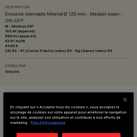
DESCRIPTION
Encastré orientable Minimal Ø 125 mm - Medium beam -
ON-OFF
M - Medium 26°
15.5 W (appareil)
989 lm (appareil)
63.81 lm/W
4000 K
CRI
82
- Rf (Colour Fidelity Index) 83 - Rg (Gamut Index) 94
CONÇU PAR
iGuzzini
COULEUR
En cliquant sur « Accepter tous les cookies », vous acceptez le
stockage de cookies sur votre appareil pour améliorer la navigation
sur le site, analyser son utilisation et contribuer à nos efforts de
marketing.
Plus d’informations