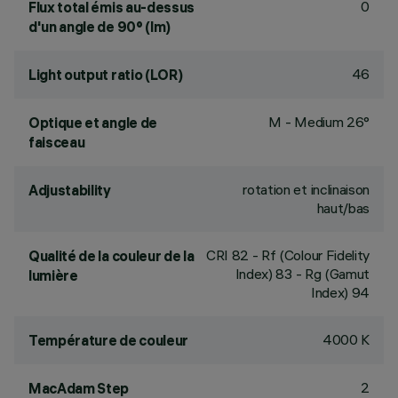
0
Flux total émis au-dessus
d'un angle de 90° (lm)
46
Light output ratio (LOR)
M - Medium 26°
Optique et angle de
faisceau
rotation et inclinaison
Adjustability
haut/bas
CRI
82
- Rf (Colour Fidelity
Qualité de la couleur de la
Index) 83 - Rg (Gamut
lumière
Index) 94
4000 K
Température de couleur
2
MacAdam Step