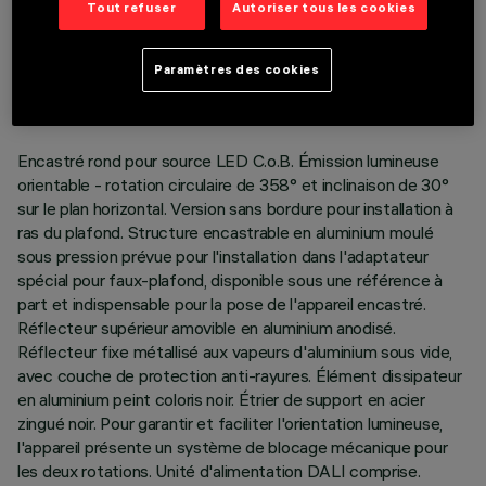
Tout refuser
Autoriser tous les cookies
DONNÉES TECHNIQUES
DERNIÈRE MISE À JOUR: 01/08/2026
Paramètres des cookies
DESCRIPTION
Encastré rond pour source LED C.o.B. Émission lumineuse
orientable - rotation circulaire de 358° et inclinaison de 30°
sur le plan horizontal. Version sans bordure pour installation à
ras du plafond. Structure encastrable en aluminium moulé
sous pression prévue pour l'installation dans l'adaptateur
spécial pour faux-plafond, disponible sous une référence à
part et indispensable pour la pose de l'appareil encastré.
Réflecteur supérieur amovible en aluminium anodisé.
Réflecteur fixe métallisé aux vapeurs d'aluminium sous vide,
avec couche de protection anti-rayures. Élément dissipateur
en aluminium peint coloris noir. Étrier de support en acier
zingué noir. Pour garantir et faciliter l'orientation lumineuse,
l'appareil présente un système de blocage mécanique pour
les deux rotations. Unité d'alimentation DALI comprise.