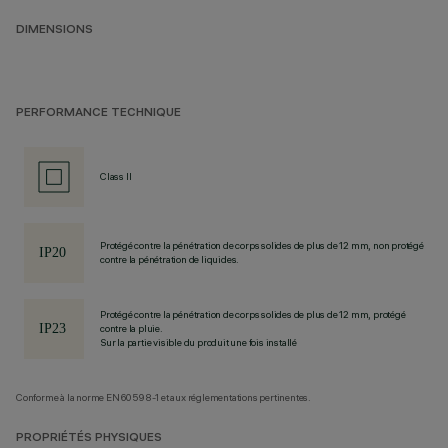
DIMENSIONS
PERFORMANCE TECHNIQUE
Class II
Protégé contre la pénétration de corps solides de plus de 12 mm, non protégé
contre la pénétration de liquides.
Protégé contre la pénétration de corps solides de plus de 12 mm, protégé
contre la pluie.
Sur la partie visible du produit une fois installé
Conforme à la norme EN60598-1 et aux réglementations pertinentes.
PROPRIÉTÉS PHYSIQUES