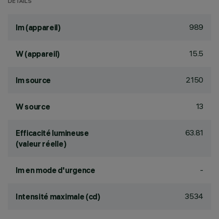
DÉTAILS
989
lm (appareil)
15.5
W (appareil)
2150
lm source
13
W source
63.81
Efficacité lumineuse
(valeur réelle)
-
lm en mode d'urgence
3534
Intensité maximale (cd)