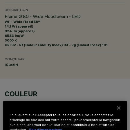
DESCRIPTION
Frame Ø 80 - Wide Flood beam - LED
WF - Wide Flood 58°
14.1 W (appareil)
924 lm (appareil)
65.53 lm/W
3000 K
CRI
92
- Rf (Colour Fidelity Index) 93 - Rg (Gamut Index) 101
CONÇU PAR
iGuzzini
COULEUR
En cliquant sur « Accepter tous les cookies », vous acceptez le
stockage de cookies sur votre appareil pour améliorer la navigation
sur le site, analyser son utilisation et contribuer à nos efforts de
marketing.
Plus d’informations