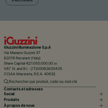
S'ABONNER
iGuzzini illuminazione S.p.A
Via Mariano Guzzini 37
62019 Recanati (Italy)
Share Capital €21.050.000,00 i.v.
VAT N. and R.I. : (IT)00082630435
CCIAA Macerata, R.E.A. 40632
Contacts et adresses
Social
Produits
À propos de nous