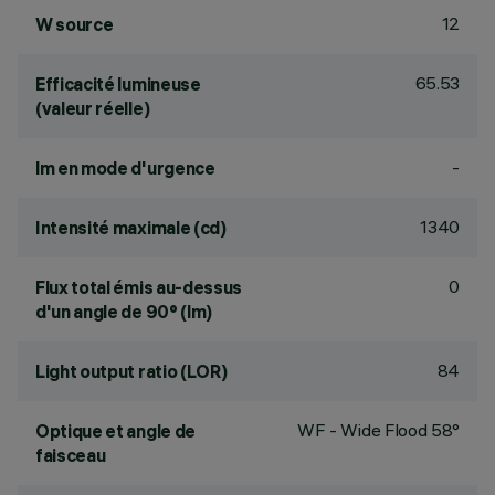
12
W source
65.53
Efficacité lumineuse
(valeur réelle)
-
lm en mode d'urgence
1340
Intensité maximale (cd)
0
Flux total émis au-dessus
d'un angle de 90° (lm)
84
Light output ratio (LOR)
WF - Wide Flood 58°
Optique et angle de
faisceau