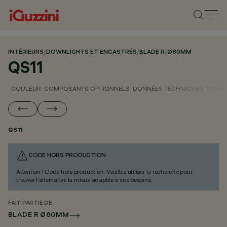
INTÉRIEURS
/
DOWNLIGHTS ET ENCASTRÉS
/
BLADE R
/
Ø80MM
QS11
COULEUR
COMPOSANTS OPTIONNELS
DONNÉES TECHNIQUES
DONNÉ
QS11
CODE HORS PRODUCTION
Attention ! Code hors production. Veuillez utiliser la recherche pour
trouver l'alternative la mieux adaptée à vos besoins.
FAIT PARTIE DE
BLADE R Ø80MM