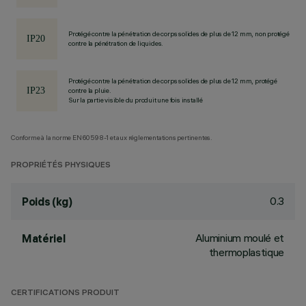
Protégé contre la pénétration de corps solides de plus de 12 mm, non protégé
contre la pénétration de liquides.
Protégé contre la pénétration de corps solides de plus de 12 mm, protégé
contre la pluie.
Sur la partie visible du produit une fois installé
Conforme à la norme EN60598-1 et aux réglementations pertinentes.
PROPRIÉTÉS PHYSIQUES
0.3
Poids (kg)
Aluminium moulé et
Matériel
thermoplastique
CERTIFICATIONS PRODUIT