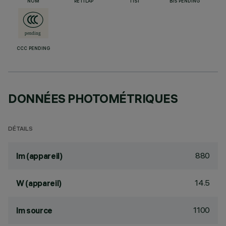
NOM
RETILAP
TISI
BIS PENDING
CCC PENDING
DONNÉES PHOTOMÉTRIQUES
DÉTAILS
880
lm (appareil)
14.5
W (appareil)
1100
lm source