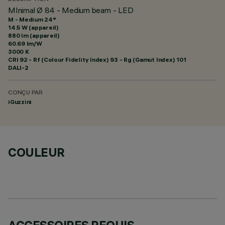
MInimal Ø 84 - Medium beam - LED
M - Medium 24°
14.5 W (appareil)
880 lm (appareil)
60.69 lm/W
3000 K
CRI
92
- Rf (Colour Fidelity Index) 93 - Rg (Gamut Index) 101
DALI-2
CONÇU PAR
iGuzzini
COULEUR