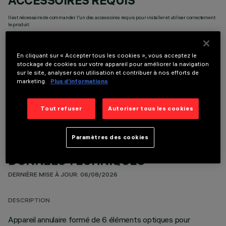
ACCESSOIRES REQUIS
Il est nécessaire de commander l'un des accessoires requis pour installer et utiliser correctement
le produit:
En cliquant sur « Accepter tous les cookies », vous acceptez le
stockage de cookies sur votre appareil pour améliorer la navigation
sur le site, analyser son utilisation et contribuer à nos efforts de
marketing.
Plus d’informations
COMPOSANTS OPTIONNELS
Tout refuser
Autoriser tous les cookies
Paramètres des cookies
DONNÉES TECHNIQUES
DERNIÈRE MISE À JOUR: 06/08/2026
DESCRIPTION
Appareil annulaire formé de 6 éléments optiques pour