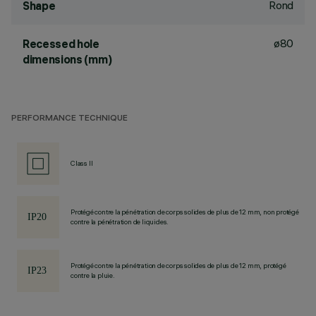
Rond
Shape
ø80
Recessed hole
dimensions (mm)
PERFORMANCE TECHNIQUE
Class II
Protégé contre la pénétration de corps solides de plus de 12 mm, non protégé
contre la pénétration de liquides.
Protégé contre la pénétration de corps solides de plus de 12 mm, protégé
contre la pluie.