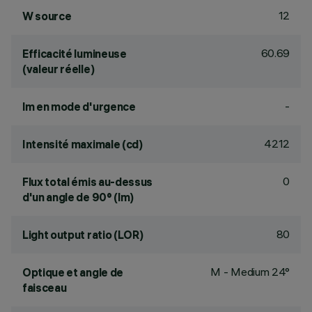
12
W source
60.69
Efficacité lumineuse
(valeur réelle)
-
lm en mode d'urgence
4212
Intensité maximale (cd)
0
Flux total émis au-dessus
d'un angle de 90° (lm)
80
Light output ratio (LOR)
M - Medium 24°
Optique et angle de
faisceau