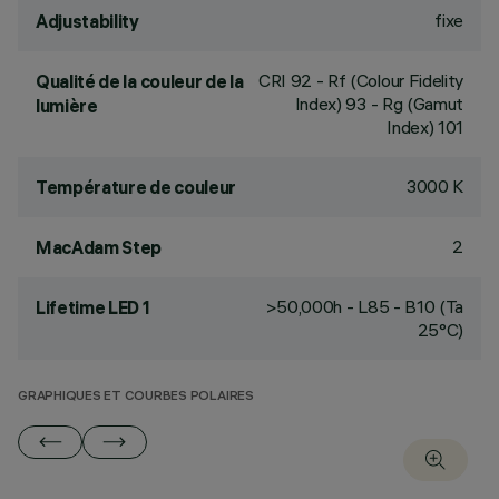
fixe
Adjustability
CRI
92
- Rf (Colour Fidelity
Qualité de la couleur de la
Index) 93 - Rg (Gamut
lumière
Index) 101
3000 K
Température de couleur
2
MacAdam Step
>50,000h - L85 - B10 (Ta
Lifetime LED 1
25°C)
GRAPHIQUES ET COURBES POLAIRES