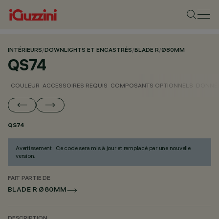
INTÉRIEURS
/
DOWNLIGHTS ET ENCASTRÉS
/
BLADE R
/
Ø80MM
QS74
COULEUR
ACCESSOIRES REQUIS
COMPOSANTS OPTIONNELS
DONNÉE
QS74
Avertissement : Ce code sera mis à jour et remplacé par une nouvelle
version.
FAIT PARTIE DE
BLADE R Ø80MM
DESCRIPTION