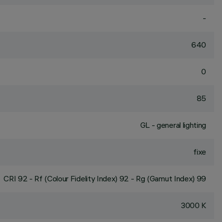
-
640
0
85
GL - general lighting
fixe
CRI
92
- Rf (Colour Fidelity Index) 92 - Rg (Gamut Index) 99
3000 K