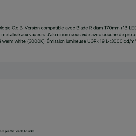
hnologie C.o.B. Version compatible avec Blade R diam 170mm (18 LED
étallisé aux vapeurs d'aluminium sous vide avec couche de protec
lité warm white (3000K). Émission lumineuse UGR<19 L<3000 cd/m² id
 la pénétration de liquides.