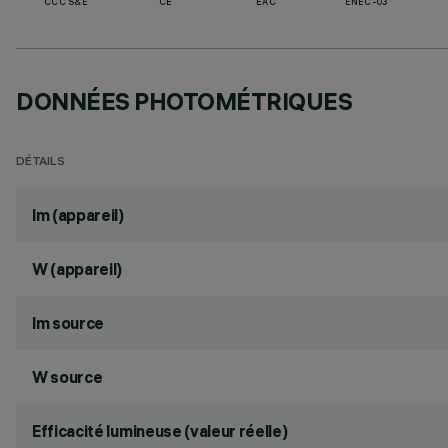
CCC S&E
CE
EAC
ENEC-03
DONNÉES PHOTOMÉTRIQUES
DÉTAILS
lm (appareil)
W (appareil)
lm source
W source
Efficacité lumineuse (valeur réelle)