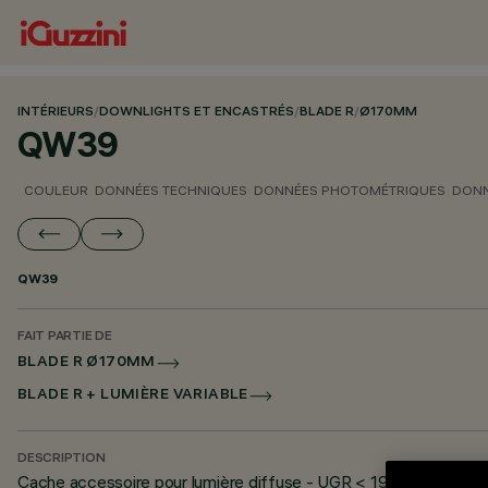
INTÉRIEURS
/
DOWNLIGHTS ET ENCASTRÉS
/
BLADE R
/
Ø170MM
QW39
COULEUR
DONNÉES TECHNIQUES
DONNÉES PHOTOMÉTRIQUES
DONN
QW39
FAIT PARTIE DE
BLADE R Ø170MM
BLADE R + LUMIÈRE VARIABLE
DESCRIPTION
Cache accessoire pour lumière diffuse - UGR < 19