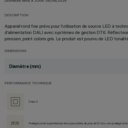
DERNIÈRE MISE À JOUR: 06/08/2026
DESCRIPTION
Appareil rond fixe prévu pour l'utilisation de source LED à tec
d'alimentation DALI avec systèmes de gestion DT6. Réflecteur m
pression, peint coloris gris. Le produit est pourvu de LED tona
DIMENSIONS
Diamètre (mm)
PERFORMANCE TECHNIQUE
Class II
Protégé contre la pénétration de corps solides de plus de 12 mm, non protégé contre