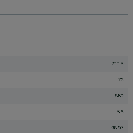
722.5
7.3
850
5.6
98.97