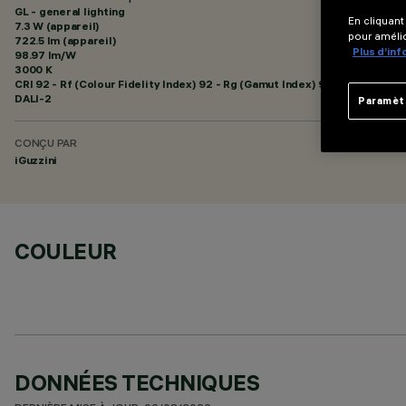
GL - general lighting
En cliquant
7.3 W (appareil)
pour amélio
722.5 lm (appareil)
Plus d’in
98.97 lm/W
3000 K
CRI
92
- Rf (Colour Fidelity Index) 92 - Rg (Gamut Index) 99
DALI-2
Paramèt
CONÇU PAR
iGuzzini
COULEUR
DONNÉES TECHNIQUES