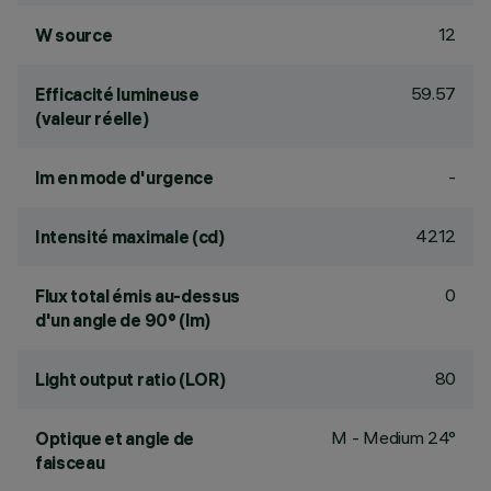
12
W source
59.57
Efficacité lumineuse
(valeur réelle)
-
lm en mode d'urgence
4212
Intensité maximale (cd)
0
Flux total émis au-dessus
d'un angle de 90° (lm)
80
Light output ratio (LOR)
M - Medium 24°
Optique et angle de
faisceau