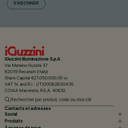
S'ABONNER
iGuzzini illuminazione S.p.A
Via Mariano Guzzini 37
62019 Recanati (Italy)
Share Capital €21.050.000,00 i.v.
VAT N. and R.I. : (IT)00082630435
CCIAA Macerata, R.E.A. 40632
Contacts et adresses
Social
Produits
À propos de nous