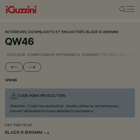
INTÉRIEURS
/
DOWNLIGHTS ET ENCASTRÉS
/
BLADE R
/
Ø80MM
QW46
COULEUR
COMPOSANTS OPTIONNELS
DONNÉES TECHNIQUES
DONNÉ
QW46
CODE HORS PRODUCTION
Attention ! Code hors production. Veuillez utiliser la recherche pour
trouver l'alternative la mieux adaptée à vos besoins.
FAIT PARTIE DE
BLADE R Ø80MM