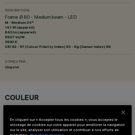
DESCRIPTION
Frame Ø 80 - Medium beam - LED
M - Medium 24°
14.1 W (appareil)
840 lm (appareil)
59.57 lm/W
3500 K
CRI
92
- Rf (Colour Fidelity Index) 93 - Rg (Gamut Index) 99
CONÇU PAR
iGuzzini
COULEUR
En cliquant sur « Accepter tous les cookies », vous acceptez le
stockage de cookies sur votre appareil pour améliorer la navigation
sur le site, analyser son utilisation et contribuer à nos efforts de
marketing.
Plus d’informations