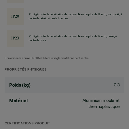
Protégé contre la pénétration de corps solides de plus de 12 mm, non protégé
contre la pénétration de liquides.
Protégé contre la pénétration de corps solides de plus de 12 mm, protégé
contre la pluie.
Conforme à la norme EN60598-1 et aux réglementations pertinentes.
PROPRIÉTÉS PHYSIQUES
0.3
Poids (kg)
Aluminium moulé et
Matériel
thermoplastique
CERTIFICATIONS PRODUIT