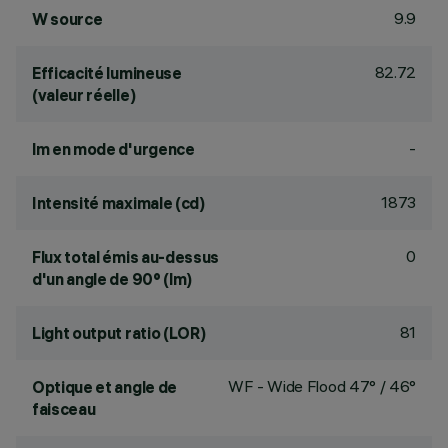
9.9
W source
82.72
Efficacité lumineuse
(valeur réelle)
-
lm en mode d'urgence
1873
Intensité maximale (cd)
0
Flux total émis au-dessus
d'un angle de 90° (lm)
81
Light output ratio (LOR)
WF - Wide Flood 47° / 46°
Optique et angle de
faisceau