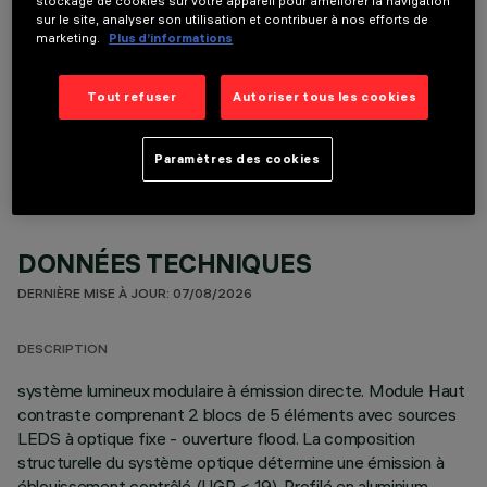
stockage de cookies sur votre appareil pour améliorer la navigation
sur le site, analyser son utilisation et contribuer à nos efforts de
marketing.
Plus d’informations
COMPOSANTS OPTIONNELS
Tout refuser
Autoriser tous les cookies
Paramètres des cookies
DONNÉES TECHNIQUES
DERNIÈRE MISE À JOUR: 07/08/2026
DESCRIPTION
système lumineux modulaire à émission directe. Module Haut
contraste comprenant 2 blocs de 5 éléments avec sources
LEDS à optique fixe - ouverture flood. La composition
structurelle du système optique détermine une émission à
éblouissement contrôlé (UGR < 19). Profilé en aluminium