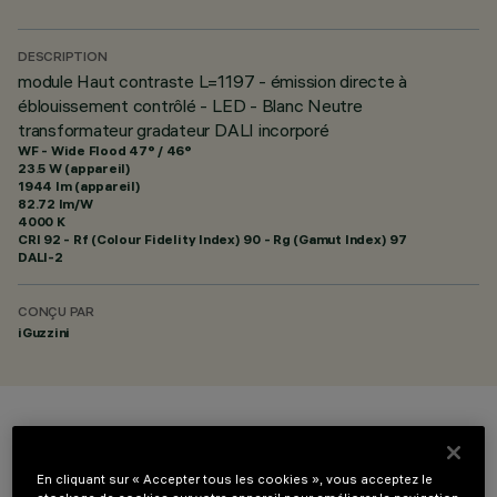
DESCRIPTION
module Haut contraste L=1197 - émission directe à
éblouissement contrôlé - LED - Blanc Neutre
transformateur gradateur DALI incorporé
WF - Wide Flood 47° / 46°
23.5 W (appareil)
1944 lm (appareil)
82.72 lm/W
4000 K
CRI
92
- Rf (Colour Fidelity Index) 90 - Rg (Gamut Index) 97
DALI-2
CONÇU PAR
iGuzzini
COULEUR
En cliquant sur « Accepter tous les cookies », vous acceptez le