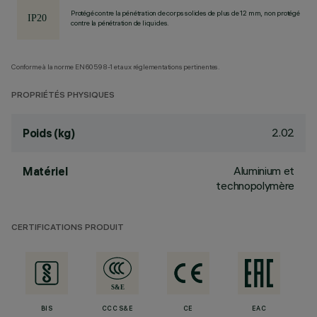
Protégé contre la pénétration de corps solides de plus de 12 mm, non protégé
contre la pénétration de liquides.
Conforme à la norme EN60598-1 et aux réglementations pertinentes.
PROPRIÉTÉS PHYSIQUES
2.02
Poids (kg)
Aluminium et
Matériel
technopolymère
CERTIFICATIONS PRODUIT
BIS
CCC S&E
CE
EAC