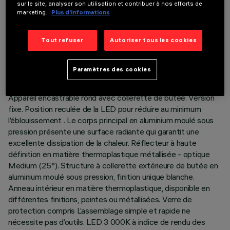
sur le site, analyser son utilisation et contribuer à nos efforts de
marketing.
Plus d’informations
DONNÉES TECHNIQUES
Tout refuser
Autoriser tous les cookies
DERNIÈRE MISE À JOUR: 06/08/2026
Paramètres des cookies
DESCRIPTION
Appareil encastrable rond avec collerette de butée. Version
fixe. Position reculée de la LED pour réduire au minimum
l’éblouissement . Le corps principal en aluminium moulé sous
pression présente une surface radiante qui garantit une
excellente dissipation de la chaleur. Réflecteur à haute
définition en matière thermoplastique métallisée - optique
Medium (25°). Structure à collerette extérieure de butée en
aluminium moulé sous pression, finition unique blanche.
Anneau intérieur en matière thermoplastique, disponible en
différentes finitions, peintes ou métallisées. Verre de
protection compris L’assemblage simple et rapide ne
nécessite pas d’outils. LED 3 000K à indice de rendu des