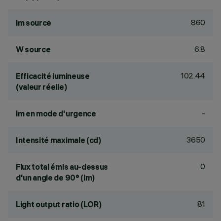
860
lm source
6.8
W source
102.44
Efficacité lumineuse
(valeur réelle)
-
lm en mode d'urgence
3650
Intensité maximale (cd)
0
Flux total émis au-dessus
d'un angle de 90° (lm)
81
Light output ratio (LOR)