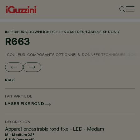
INTÉRIEURS
/
DOWNLIGHTS ET ENCASTRÉS
/
LASER
/
FIXE ROND
R663
COULEUR
COMPOSANTS OPTIONNELS
DONNÉES TECHNIQUES
DONNÉ
R663
FAIT PARTIE DE
LASER FIXE ROND
DESCRIPTION
Appareil encastrable rond fixe - LED - Medium
M - Medium 22°
6.8 W (appareil)