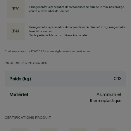
Protégé contre la pénétration de corps solides de plus de 12 mm, non protégé
contre la pénétration de liquides.
Protégé contre la pénétration de corps solides de plus de 1 mm, protégé contre
les éclaboussures.
Sur la partie visible du produit une fois installé
Conforme à la norme EN60598-1 et aux réglementations pertinentes.
PROPRIÉTÉS PHYSIQUES
0.13
Poids (kg)
Aluminium et
Matériel
thermoplastique
CERTIFICATIONS PRODUIT