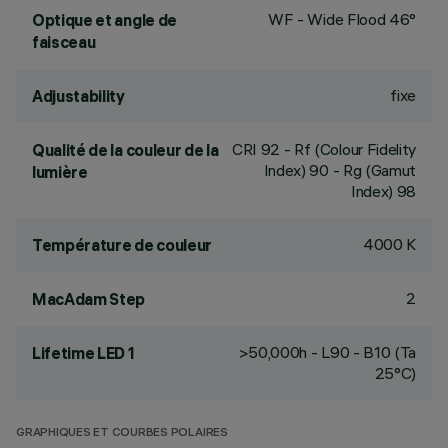
WF - Wide Flood 46°
Optique et angle de
faisceau
fixe
Adjustability
CRI
92
- Rf (Colour Fidelity
Qualité de la couleur de la
Index) 90 - Rg (Gamut
lumière
Index) 98
4000 K
Température de couleur
2
MacAdam Step
>50,000h - L90 - B10 (Ta
Lifetime LED 1
25°C)
GRAPHIQUES ET COURBES POLAIRES