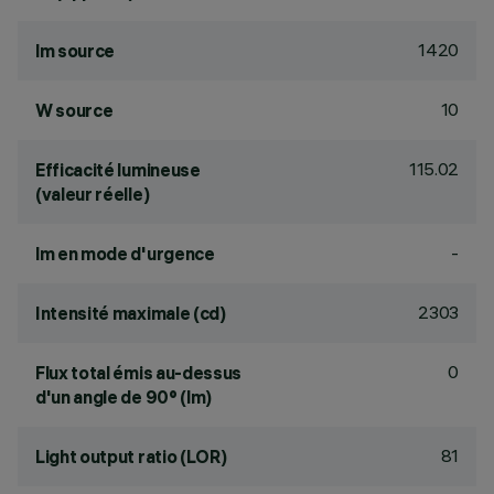
1420
lm source
10
W source
115.02
Efficacité lumineuse
(valeur réelle)
-
lm en mode d'urgence
2303
Intensité maximale (cd)
0
Flux total émis au-dessus
d'un angle de 90° (lm)
81
Light output ratio (LOR)