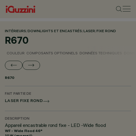
INTÉRIEURS
/
DOWNLIGHTS ET ENCASTRÉS
/
LASER
/
FIXE ROND
R670
COULEUR
COMPOSANTS OPTIONNELS
DONNÉES TECHNIQUES
DONNÉ
R670
FAIT PARTIE DE
LASER FIXE ROND
DESCRIPTION
Appareil encastrable rond fixe - LED -Wide flood
WF - Wide Flood 46°
10 W (appareil)