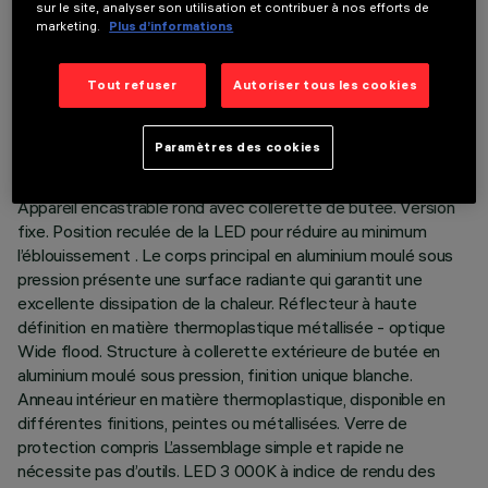
sur le site, analyser son utilisation et contribuer à nos efforts de
marketing.
Plus d’informations
DONNÉES TECHNIQUES
Tout refuser
Autoriser tous les cookies
DERNIÈRE MISE À JOUR: 05/08/2026
Paramètres des cookies
DESCRIPTION
Appareil encastrable rond avec collerette de butée. Version
fixe. Position reculée de la LED pour réduire au minimum
l’éblouissement . Le corps principal en aluminium moulé sous
pression présente une surface radiante qui garantit une
excellente dissipation de la chaleur. Réflecteur à haute
définition en matière thermoplastique métallisée - optique
Wide flood. Structure à collerette extérieure de butée en
aluminium moulé sous pression, finition unique blanche.
Anneau intérieur en matière thermoplastique, disponible en
différentes finitions, peintes ou métallisées. Verre de
protection compris L’assemblage simple et rapide ne
nécessite pas d’outils. LED 3 000K à indice de rendu des