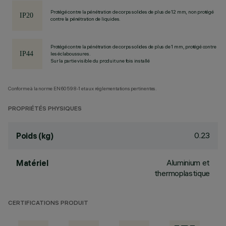
Protégé contre la pénétration de corps solides de plus de 12 mm, non protégé
contre la pénétration de liquides.
Protégé contre la pénétration de corps solides de plus de 1 mm, protégé contre
les éclaboussures.
Sur la partie visible du produit une fois installé
Conforme à la norme EN60598-1 et aux réglementations pertinentes.
PROPRIÉTÉS PHYSIQUES
0.23
Poids (kg)
Aluminium et
Matériel
thermoplastique
CERTIFICATIONS PRODUIT