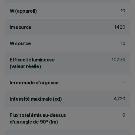
10
W (appareil)
1420
lm source
10
W source
107.74
Efficacité lumineuse
(valeur réelle)
-
lm en mode d'urgence
4730
Intensité maximale (cd)
0
Flux total émis au-dessus
d'un angle de 90° (lm)