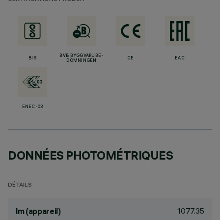
BVB BYGGVARUBE-
BIS
CE
EAC
DÖMNINGEN
ENEC-03
DONNÉES PHOTOMÉTRIQUES
DÉTAILS
1077.35
lm (appareil)