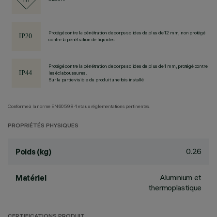
Protégé contre la pénétration de corps solides de plus de 12 mm, non protégé
contre la pénétration de liquides.
Protégé contre la pénétration de corps solides de plus de 1 mm, protégé contre
les éclaboussures.
Sur la partie visible du produit une fois installé
Conforme à la norme EN60598-1 et aux réglementations pertinentes.
PROPRIÉTÉS PHYSIQUES
0.26
Poids (kg)
Aluminium et
Matériel
thermoplastique
CERTIFICATIONS PRODUIT