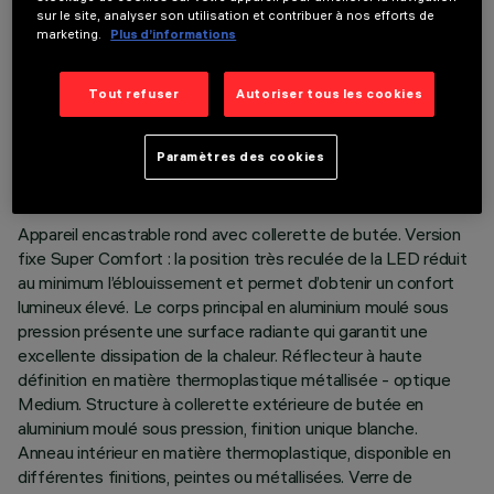
sur le site, analyser son utilisation et contribuer à nos efforts de
marketing.
Plus d’informations
Tout refuser
Autoriser tous les cookies
DONNÉES TECHNIQUES
DERNIÈRE MISE À JOUR: 06/08/2026
Paramètres des cookies
DESCRIPTION
Appareil encastrable rond avec collerette de butée. Version
fixe Super Comfort : la position très reculée de la LED réduit
au minimum l’éblouissement et permet d’obtenir un confort
lumineux élevé. Le corps principal en aluminium moulé sous
pression présente une surface radiante qui garantit une
excellente dissipation de la chaleur. Réflecteur à haute
définition en matière thermoplastique métallisée - optique
Medium. Structure à collerette extérieure de butée en
aluminium moulé sous pression, finition unique blanche.
Anneau intérieur en matière thermoplastique, disponible en
différentes finitions, peintes ou métallisées. Verre de