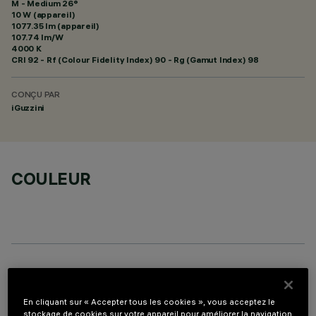
M - Medium 26°
10 W (appareil)
1077.35 lm (appareil)
107.74 lm/W
4000 K
CRI
92
- Rf (Colour Fidelity Index) 90 - Rg (Gamut Index) 98
CONÇU PAR
iGuzzini
COULEUR
COMPOSANTS OPTIONNELS
En cliquant sur « Accepter tous les cookies », vous acceptez le
stockage de cookies sur votre appareil pour améliorer la navigation