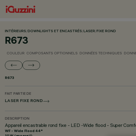
INTÉRIEURS
/
DOWNLIGHTS ET ENCASTRÉS
/
LASER
/
FIXE ROND
R673
COULEUR
COMPOSANTS OPTIONNELS
DONNÉES TECHNIQUES
DONNÉ
R673
FAIT PARTIE DE
LASER FIXE ROND
DESCRIPTION
Appareil encastrable rond fixe - LED -Wide flood - Super Comf
WF - Wide Flood 44°
10 W (appareil)