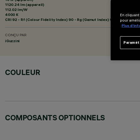
1120.24 lm (appareil)
112.02 lm/W
4000 K
En cliquant
CRI
92
- Rf (Colour Fidelity Index) 90 - Rg (Gamut Index) 98
pour amélio
Plus d’in
CONÇU PAR
iGuzzini
Paramèt
COULEUR
COMPOSANTS OPTIONNELS