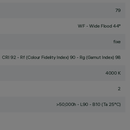
79
WF - Wide Flood 44°
fixe
CRI
92
- Rf (Colour Fidelity Index) 90 - Rg (Gamut Index) 98
4000 K
2
>50,000h - L90 - B10 (Ta 25°C)