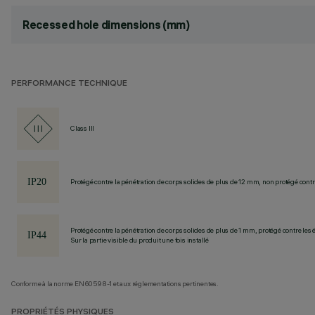
Recessed hole dimensions (mm)
PERFORMANCE TECHNIQUE
Class III
Protégé contre la pénétration de corps solides de plus de 12 mm, non protégé contre
Protégé contre la pénétration de corps solides de plus de 1 mm, protégé contre les
Sur la partie visible du produit une fois installé
Conforme à la norme EN60598-1 et aux réglementations pertinentes.
PROPRIÉTÉS PHYSIQUES