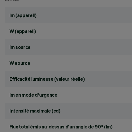
lm (appareil)
W (appareil)
lm source
W source
Efficacité lumineuse (valeur réelle)
lm en mode d'urgence
Intensité maximale (cd)
Flux total émis au-dessus d'un angle de 90° (lm)