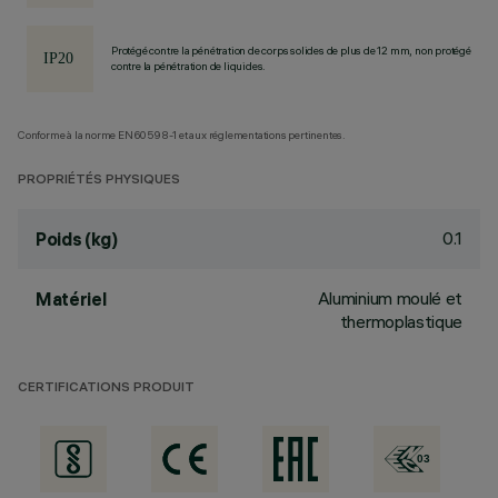
Protégé contre la pénétration de corps solides de plus de 12 mm, non protégé
contre la pénétration de liquides.
Conforme à la norme EN60598-1 et aux réglementations pertinentes.
PROPRIÉTÉS PHYSIQUES
0.1
Poids (kg)
Aluminium moulé et
Matériel
thermoplastique
CERTIFICATIONS PRODUIT