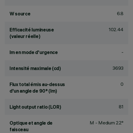
6.8
W source
102.44
Efficacité lumineuse
(valeur réelle)
-
lm en mode d'urgence
3693
Intensité maximale (cd)
0
Flux total émis au-dessus
d'un angle de 90° (lm)
81
Light output ratio (LOR)
M - Medium 22°
Optique et angle de
faisceau