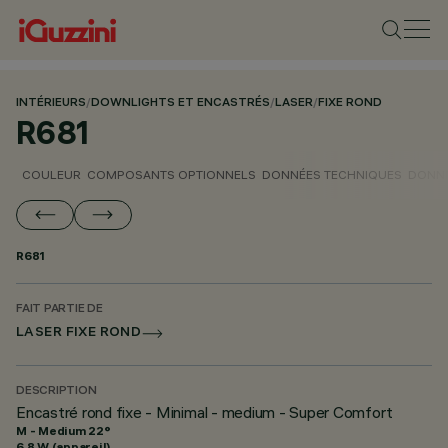
INTÉRIEURS
/
DOWNLIGHTS ET ENCASTRÉS
/
LASER
/
FIXE ROND
R681
COULEUR
COMPOSANTS OPTIONNELS
DONNÉES TECHNIQUES
DONNÉ
R681
FAIT PARTIE DE
LASER FIXE ROND
DESCRIPTION
Encastré rond fixe - Minimal - medium - Super Comfort
M - Medium 22°
6.8 W (appareil)