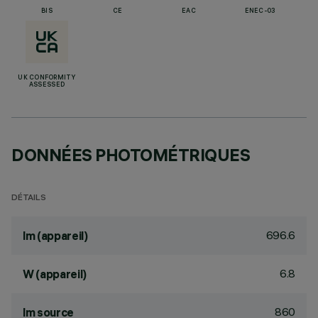
BIS
CE
EAC
ENEC-03
UK CONFORMITY
ASSESSED
DONNÉES PHOTOMÉTRIQUES
DÉTAILS
696.6
lm (appareil)
6.8
W (appareil)
860
lm source