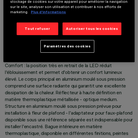
stockage de cookies sur votre appareil pour améliorer la navigation
sur le site, analyser son utilisation et contribuer à nos efforts de
marketing.
Plus d’informations
DONNÉES TECHNIQUES
Tout refuser
Autoriser tous les cookies
DERNIÈRE MISE À JOUR: 07/08/2026
Paramètres des cookies
DESCRIPTION
Encastré rond Minimal (sans collerette) Version fixe Super
Comfort : la position très en retrait de la LED réduit
l'éblouissement et permet d'obtenir un confort lumineux
élevé. Le corps principal en aluminium moulé sous pression
comprend une surface radiante qui garantit une excellente
dissipation de la chaleur. Réflecteur à haute définition en
matière thermoplastique métallisée - optique medium.
Structure en aluminium moulé sous pression prévue pour
installation à fleur de plafond - l'adaptateur pour faux-plafond
disponible sous une référence séparée est indispensable pour
installer l'encastré. Bague intérieure en matière
thermoplastique, disponible en différentes finitions, peintes