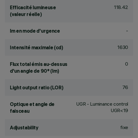
118.42
Efficacité lumineuse
(valeur réelle)
-
lm en mode d'urgence
1630
Intensité maximale (cd)
0
Flux total émis au-dessus
d'un angle de 90° (lm)
76
Light output ratio (LOR)
UGR - Luminance control
Optique et angle de
UGR<19
faisceau
fixe
Adjustability