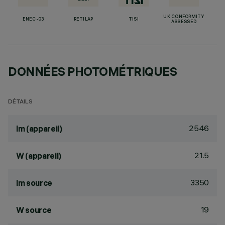
UK CONFORMITY
ENEC-03
RETILAP
TISI
ASSESSED
DONNÉES PHOTOMÉTRIQUES
DÉTAILS
2546
lm (appareil)
21.5
W (appareil)
3350
lm source
19
W source