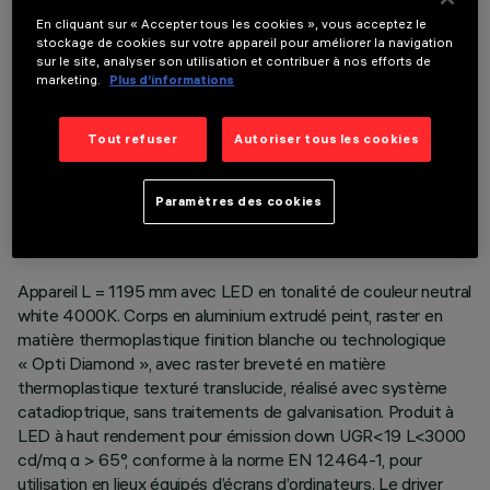
COMPOSANTS OPTIONNELS
En cliquant sur « Accepter tous les cookies », vous acceptez le
stockage de cookies sur votre appareil pour améliorer la navigation
sur le site, analyser son utilisation et contribuer à nos efforts de
marketing.
Plus d’informations
Tout refuser
Autoriser tous les cookies
DONNÉES TECHNIQUES
DERNIÈRE MISE À JOUR: 04/08/2026
Paramètres des cookies
DESCRIPTION
Appareil L = 1195 mm avec LED en tonalité de couleur neutral
white 4000K. Corps en aluminium extrudé peint, raster en
matière thermoplastique finition blanche ou technologique
« Opti Diamond », avec raster breveté en matière
thermoplastique texturé translucide, réalisé avec système
catadioptrique, sans traitements de galvanisation. Produit à
LED à haut rendement pour émission down UGR<19 L<3000
cd/mq α > 65°, conforme à la norme EN 12464-1, pour
utilisation en lieux équipés d’écrans d’ordinateurs. Le driver