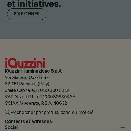
et initiatives.
S'ABONNER
iGuzzini illuminazione S.p.A
Via Mariano Guzzini 37
62019 Recanati (Italy)
Share Capital €21.050.000,00 i.v.
VAT N. and R.I. : (IT)00082630435
CCIAA Macerata, R.E.A. 40632
Contacts et adresses
Social