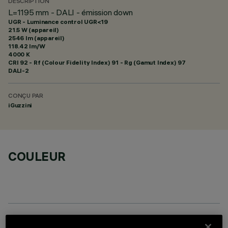
DESCRIPTION
L=1195 mm - DALI - émission down
UGR - Luminance control UGR<19
21.5 W (appareil)
2546 lm (appareil)
118.42 lm/W
4000 K
CRI
92
- Rf (Colour Fidelity Index) 91 - Rg (Gamut Index) 97
DALI-2
CONÇU PAR
iGuzzini
COULEUR