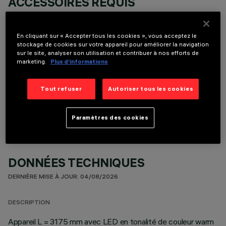
ACCESSOIRES REQUIS
Il est nécessaire de commander l'un des accessoires requis pour installer et utiliser correctement
le produit:
En cliquant sur « Accepter tous les cookies », vous acceptez le
stockage de cookies sur votre appareil pour améliorer la navigation
sur le site, analyser son utilisation et contribuer à nos efforts de
marketing.
Plus d’informations
COMPOSANTS OPTIONNELS
Tout refuser
Autoriser tous les cookies
Paramètres des cookies
DONNÉES TECHNIQUES
DERNIÈRE MISE À JOUR: 04/08/2026
DESCRIPTION
Appareil L = 3175 mm avec LED en tonalité de couleur warm