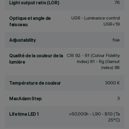
76
Light output ratio (LOR)
UGR - Luminance control
Optique et angle de
UGR<19
faisceau
fixe
Adjustability
CRI
92
- Rf (Colour Fidelity
Qualité de la couleur de la
Index) 91 - Rg (Gamut
lumière
Index) 98
3000 K
Température de couleur
3
MacAdam Step
>50,000h - L90 - B10 (Ta
Lifetime LED 1
25°C)