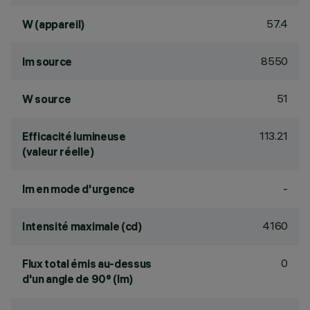
57.4
W (appareil)
8550
lm source
51
W source
113.21
Efficacité lumineuse
(valeur réelle)
-
lm en mode d'urgence
4160
Intensité maximale (cd)
0
Flux total émis au-dessus
d'un angle de 90° (lm)