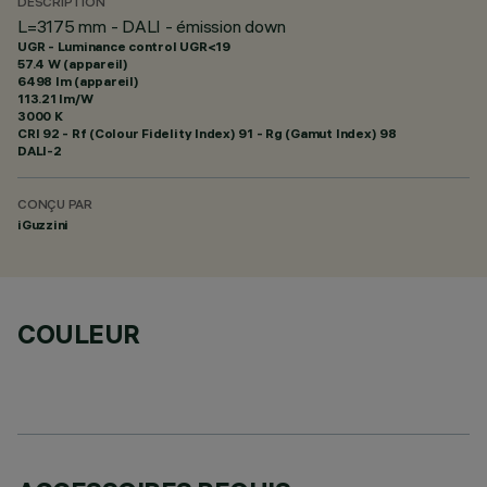
DESCRIPTION
L=3175 mm - DALI - émission down
UGR - Luminance control UGR<19
57.4 W (appareil)
6498 lm (appareil)
113.21 lm/W
3000 K
CRI
92
- Rf (Colour Fidelity Index) 91 - Rg (Gamut Index) 98
DALI-2
CONÇU PAR
iGuzzini
COULEUR