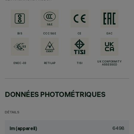
BIS
CCC S&E
CE
EAC
UK CONFORMITY
ENEC-03
RETILAP
TISI
ASSESSED
DONNÉES PHOTOMÉTRIQUES
DÉTAILS
6498
lm (appareil)