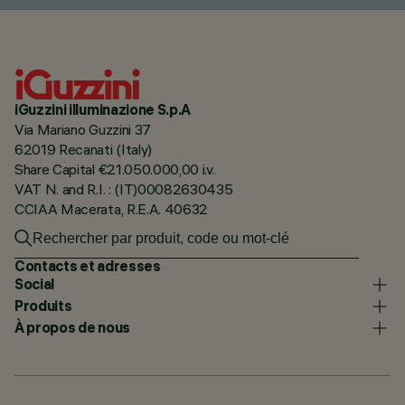
iGuzzini illuminazione S.p.A
Via Mariano Guzzini 37
62019 Recanati (Italy)
Share Capital €21.050.000,00 i.v.
VAT N. and R.I. : (IT)00082630435
CCIAA Macerata, R.E.A. 40632
Contacts et adresses
Social
Produits
À propos de nous