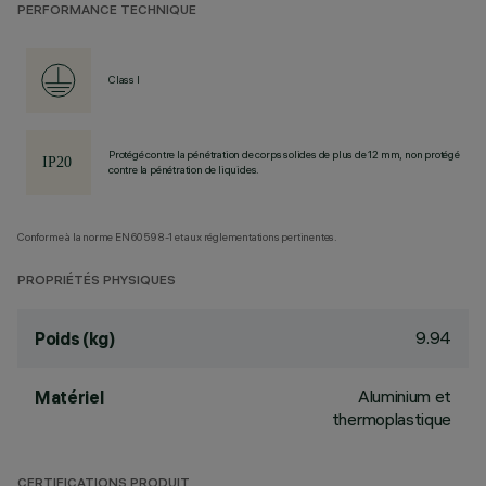
PERFORMANCE TECHNIQUE
Class I
Protégé contre la pénétration de corps solides de plus de 12 mm, non protégé
contre la pénétration de liquides.
Conforme à la norme EN60598-1 et aux réglementations pertinentes.
PROPRIÉTÉS PHYSIQUES
9.94
Poids (kg)
Aluminium et
Matériel
thermoplastique
CERTIFICATIONS PRODUIT