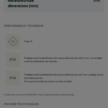
ø96
Recessed hole
dimensions (mm)
PERFORMANCE TECHNIQUE
Class III
Protégé contre la pénétration de corps solides de plus de 12 mm, non protégé
contre la pénétration de liquides.
Protégé contre la pénétration de corps solides de plus de 1 mm, protégé contre
les éclaboussures.
Sur la partie visible du produit une fois installé
Conforme à la norme EN60598-1 et aux réglementations pertinentes.
PROPRIÉTÉS PHYSIQUES