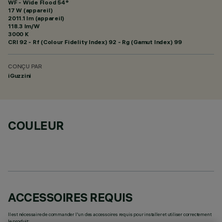
WF - Wide Flood 54°
17 W (appareil)
2011.1 lm (appareil)
118.3 lm/W
3000 K
CRI
92
- Rf (Colour Fidelity Index) 92 - Rg (Gamut Index) 99
CONÇU PAR
iGuzzini
COULEUR
ACCESSOIRES REQUIS
Il est nécessaire de commander l'un des accessoires requis pour installer et utiliser correctement
le produit: