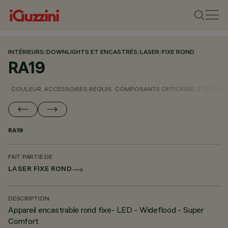
INTÉRIEURS
/
DOWNLIGHTS ET ENCASTRÉS
/
LASER
/
FIXE ROND
RA19
COULEUR
ACCESSOIRES REQUIS
COMPOSANTS OPTIONNELS
DONNÉE
RA19
FAIT PARTIE DE
LASER FIXE ROND
DESCRIPTION
Appareil encastrable rond fixe- LED - Wideflood - Super
Comfort