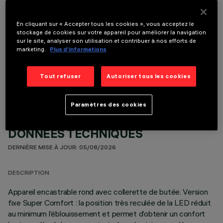
En cliquant sur « Accepter tous les cookies », vous acceptez le
stockage de cookies sur votre appareil pour améliorer la navigation
sur le site, analyser son utilisation et contribuer à nos efforts de
marketing.
Plus d’informations
COMPOSANTS OPTIONNELS
Tout refuser
Autoriser tous les cookies
Paramètres des cookies
DONNÉES TECHNIQUES
DERNIÈRE MISE À JOUR: 05/08/2026
DESCRIPTION
Appareil encastrable rond avec collerette de butée. Version
fixe Super Comfort : la position très reculée de la LED réduit
au minimum l’éblouissement et permet d’obtenir un confort