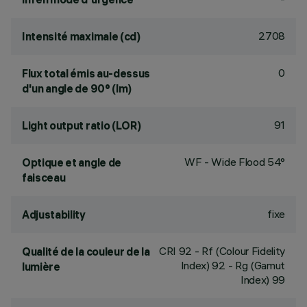
2708
Intensité maximale (cd)
0
Flux total émis au-dessus
d'un angle de 90° (lm)
91
Light output ratio (LOR)
WF - Wide Flood 54°
Optique et angle de
faisceau
fixe
Adjustability
CRI
92
- Rf (Colour Fidelity
Qualité de la couleur de la
Index) 92 - Rg (Gamut
lumière
Index) 99