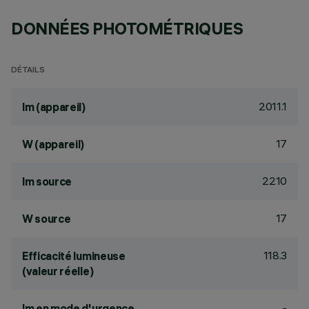
DONNÉES PHOTOMÉTRIQUES
DÉTAILS
2011.1
lm (appareil)
17
W (appareil)
2210
lm source
17
W source
118.3
Efficacité lumineuse
(valeur réelle)
-
lm en mode d'urgence