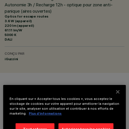
Autonomie 3h / Recharge 12h - optique pour zone anti-
panique (aires ouvertes)
Optics for escape routes
3.6 W (appareil)
220 lm (appareil)
61.11 lm/W
5000 K
DALI
CONÇU PAR
iGuzzini
COULEUR
En cliquant sur « Accepter tous les cookies », vous acceptez le
stockage de cookies sur votre appareil pour améliorer la navigation
sur le site, analyser son utilisation et contribuer à nos efforts de
marketing.
Plus d’informations