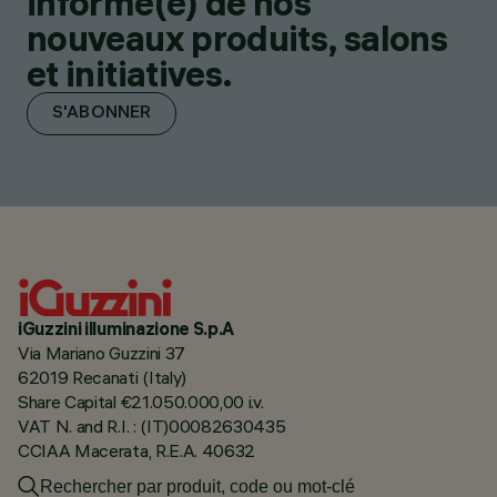
informé(e) de nos
nouveaux produits, salons
et initiatives.
S'ABONNER
iGuzzini illuminazione S.p.A
Via Mariano Guzzini 37
62019 Recanati (Italy)
Share Capital €21.050.000,00 i.v.
VAT N. and R.I. : (IT)00082630435
CCIAA Macerata, R.E.A. 40632