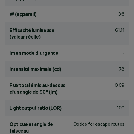
3.6
W (appareil)
61.11
Efficacité lumineuse
(valeur réelle)
-
lm en mode d'urgence
78
Intensité maximale (cd)
0.09
Flux total émis au-dessus
d'un angle de 90° (lm)
100
Light output ratio (LOR)
Optics for escape routes
Optique et angle de
faisceau