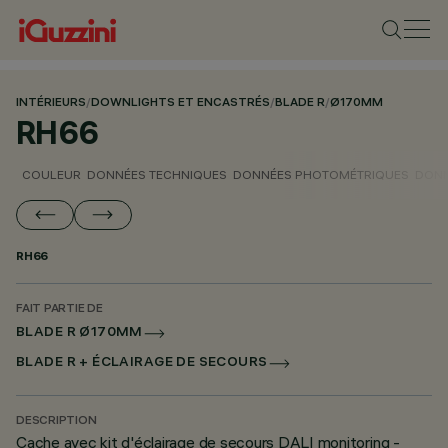
INTÉRIEURS
/
DOWNLIGHTS ET ENCASTRÉS
/
BLADE R
/
Ø170MM
RH66
COULEUR
DONNÉES TECHNIQUES
DONNÉES PHOTOMÉTRIQUES
DONN
RH66
FAIT PARTIE DE
BLADE R Ø170MM
BLADE R + ÉCLAIRAGE DE SECOURS
DESCRIPTION
Cache avec kit d'éclairage de secours DALI monitoring -