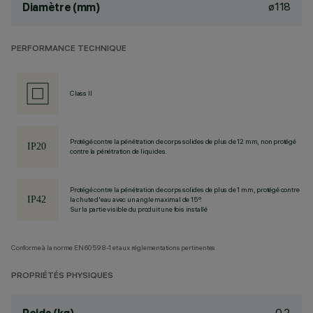
ø118
Diamètre (mm)
PERFORMANCE TECHNIQUE
Class II
Protégé contre la pénétration de corps solides de plus de 12 mm, non protégé
contre la pénétration de liquides.
Protégé contre la pénétration de corps solides de plus de 1 mm, protégé contre
la chute d'eau avec un angle maximal de 15°.
Sur la partie visible du produit une fois installé
Conforme à la norme EN60598-1 et aux réglementations pertinentes.
PROPRIÉTÉS PHYSIQUES
0.2