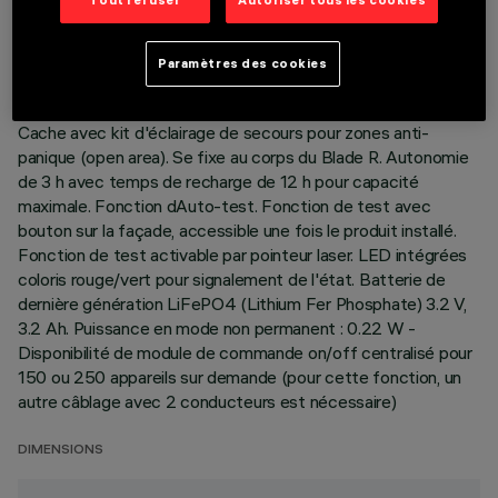
DONNÉES TECHNIQUES
Tout refuser
Autoriser tous les cookies
DERNIÈRE MISE À JOUR: 06/08/2026
Paramètres des cookies
DESCRIPTION
Cache avec kit d'éclairage de secours pour zones anti-
panique (open area). Se fixe au corps du Blade R. Autonomie
de 3 h avec temps de recharge de 12 h pour capacité
maximale. Fonction dAuto-test. Fonction de test avec
bouton sur la façade, accessible une fois le produit installé.
Fonction de test activable par pointeur laser. LED intégrées
coloris rouge/vert pour signalement de l'état. Batterie de
dernière génération LiFePO4 (Lithium Fer Phosphate) 3.2 V,
3.2 Ah. Puissance en mode non permanent : 0.22 W -
Disponibilité de module de commande on/off centralisé pour
150 ou 250 appareils sur demande (pour cette fonction, un
autre câblage avec 2 conducteurs est nécessaire)
DIMENSIONS