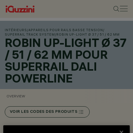
INTÉRIEURS
/
APPAREILS POUR RAILS BASSE TENSION
/
SUPERRAIL TRACK SYSTEM
/
ROBIN UP-LIGHT Ø 37 / 51 / 62 MM
ROBIN UP-LIGHT Ø 37
/ 51 / 62 MM POUR
SUPERRAIL DALI
POWERLINE
OVERVIEW
VOIR LES CODES DES PRODUITS
Overview