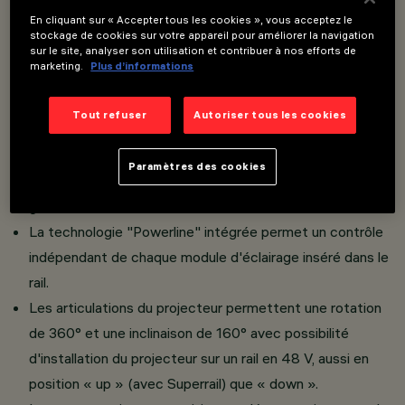
En cliquant sur « Accepter tous les cookies », vous acceptez le
stockage de cookies sur votre appareil pour améliorer la navigation
sur le site, analyser son utilisation et contribuer à nos efforts de
Projecteur orientable miniaturisé avec adaptateur
marketing.
Plus d’informations
d'installation sur Superrail.
Réalisé en fusion d'aluminium avec système de
Tout refuser
Autoriser tous les cookies
dissipation passive.
L'adaptateur thermoplastique comprend le circuit
Paramètres des cookies
d'attaque DC/DC avec la fonctionnalité DALI à
gradation.
La technologie "Powerline" intégrée permet un contrôle
indépendant de chaque module d'éclairage inséré dans le
rail.
Les articulations du projecteur permettent une rotation
de 360° et une inclinaison de 160° avec possibilité
d'installation du projecteur sur un rail en 48 V, aussi en
position « up » (avec Superrail) que « down ».