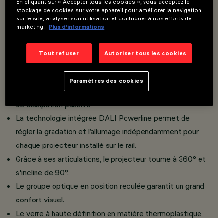
En cliquant sur « Accepter tous les cookies », vous acceptez le
stockage de cookies sur votre appareil pour améliorer la navigation
sur le site, analyser son utilisation et contribuer à nos efforts de
marketing.
Plus d’informations
Overview
Tout refuser
Autoriser tous les cookies
Projecteur orientable miniaturisé avec adaptateur pour
installation sur rail Filorail 48V (16A).
Paramètres des cookies
Réalisé en aluminium moulé sous pression avec système
de dissipation passive.
La technologie intégrée DALI Powerline permet de
régler la gradation et l’allumage indépendamment pour
chaque projecteur installé sur le rail.
Grâce à ses articulations, le projecteur tourne à 360° et
s'incline de 90°.
Le groupe optique en position reculée garantit un grand
confort visuel.
Le verre à haute définition en matière thermoplastique