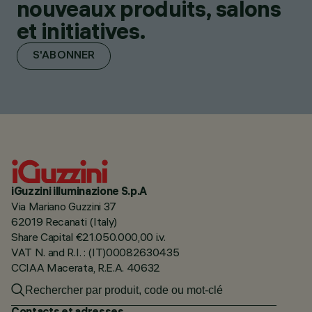
nouveaux produits, salons
et initiatives.
S'ABONNER
iGuzzini illuminazione S.p.A
Via Mariano Guzzini 37
62019 Recanati (Italy)
Share Capital €21.050.000,00 i.v.
VAT N. and R.I. : (IT)00082630435
CCIAA Macerata, R.E.A. 40632
Contacts et adresses