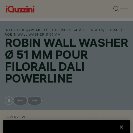
INTÉRIEURS
/
APPAREILS POUR RAILS BASSE TENSION
/
FILORAIL
/
ROBIN WALL WASHER Ø 51 MM
ROBIN WALL WASHER
Ø 51 MM POUR
FILORAIL DALI
POWERLINE
OVERVIEW
VOIR LES CODES DES PRODUITS