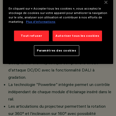
En cliquant sur « Accepter tous les cookies », vous acceptez le
stockage de cookies sur votre appareil pour améliorer la navigation
Overview
sur le site, analyser son utilisation et contribuer à nos efforts de
marketing.
Plus d’informations
Projecteur orientable miniaturisé avec adaptateur pour
Tout refuser
Autoriser tous les cookies
installation sur rail en basse tension 48 V.
Réalisé en fusion d'aluminium avec système de
Paramètres des cookies
dissipation passive.
L'adaptateur thermoplastique comprend le circuit
d'attaque DC/DC avec la fonctionnalité DALI à
gradation.
La technologie "Powerline" intégrée permet un contrôle
indépendant de chaque module d'éclairage inséré dans le
rail.
Les articulations du projecteur permettent la rotation
sur 360° et l'inclinaison sur 160° avec possibilité