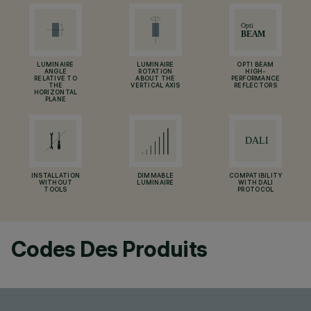
LUMINAIRE
LUMINAIRE
OPTI BEAM
ANGLE
ROTATION
HIGH-
RELATIVE TO
ABOUT THE
PERFORMANCE
THE
VERTICAL AXIS
REFLECTORS
HORIZONTAL
PLANE
INSTALLATION
DIMMABLE
COMPATIBILITY
WITHOUT
LUMINAIRE
WITH DALI
TOOLS
PROTOCOL
Codes Des Produits