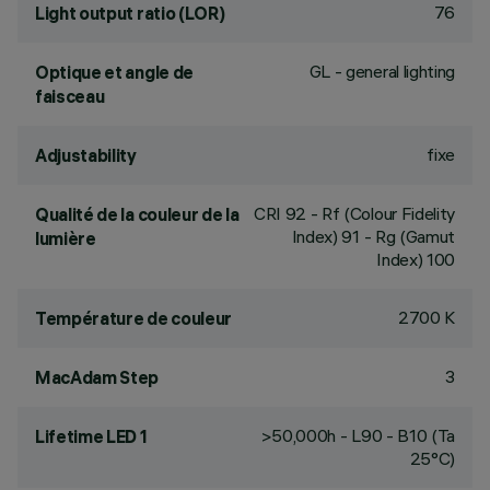
76
Light output ratio (LOR)
GL - general lighting
Optique et angle de
faisceau
fixe
Adjustability
CRI
92
- Rf (Colour Fidelity
Qualité de la couleur de la
Index) 91 - Rg (Gamut
lumière
Index) 100
2700 K
Température de couleur
3
MacAdam Step
>50,000h - L90 - B10 (Ta
Lifetime LED 1
25°C)