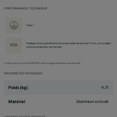
PERFORMANCE TECHNIQUE
Class I
Protégé contre la pénétration de corps solides de plus de 12 mm, non protégé
contre la pénétration de liquides.
Conforme à la norme EN60598-1 et aux réglementations pertinentes.
PROPRIÉTÉS PHYSIQUES
4.31
Poids (kg)
Aluminium extrudé
Matériel