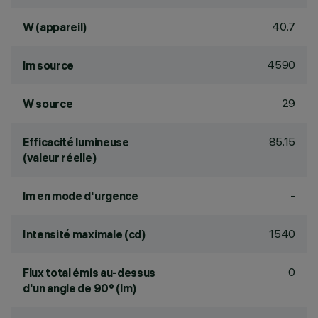
40.7
W (appareil)
4590
lm source
29
W source
85.15
Efficacité lumineuse
(valeur réelle)
-
lm en mode d'urgence
1540
Intensité maximale (cd)
0
Flux total émis au-dessus
d'un angle de 90° (lm)