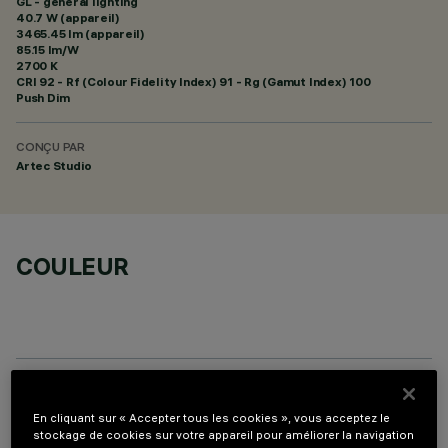
GL - general lighting
40.7 W (appareil)
3465.45 lm (appareil)
85.15 lm/W
2700 K
CRI
92
- Rf (Colour Fidelity Index) 91 - Rg (Gamut Index) 100
Push Dim
CONÇU PAR
Artec Studio
COULEUR
DONNÉES TECHNIQUES
En cliquant sur « Accepter tous les cookies », vous acceptez le
stockage de cookies sur votre appareil pour améliorer la navigation
DERNIÈRE MISE À JOUR: 07/08/2026