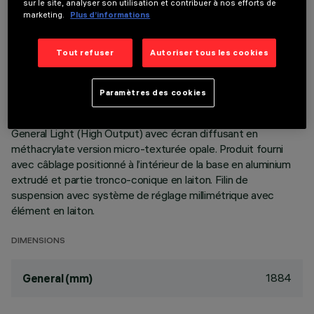
sur le site, analyser son utilisation et contribuer à nos efforts de
marketing.
Plus d’informations
DESCRIPTION
Tout refuser
Autoriser tous les cookies
Lampe pour application plafond-sol (Lmax=4000mm)
suspendue par filin de retenue en acier. Profil du corps en
aluminium extrudé version Frameless avec embouts de
Paramètres des cookies
fermeture en zamak moulé sous pression. Module avec
sources LED monochromes 2700K IRC90. Corps éclairant
General Light (High Output) avec écran diffusant en
méthacrylate version micro-texturée opale. Produit fourni
avec câblage positionné à l’intérieur de la base en aluminium
extrudé et partie tronco-conique en laiton. Filin de
suspension avec système de réglage millimétrique avec
élément en laiton.
DIMENSIONS
1884
General (mm)