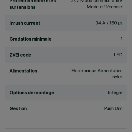
2kV Mode commun e 1kV
Protection contre les
Mode différenciel
surtensions
34 A / 160 µs
Inrush current
1
Gradation minimale
LED
ZVEI code
Électronique Alimentation
Alimentation
inclus
Intégré
Options de montage
Push Dim
Gestion