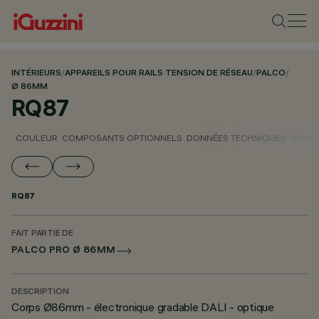
INTÉRIEURS
/
APPAREILS POUR RAILS TENSION DE RÉSEAU
/
PALCO
/
Ø 86MM
RQ87
COULEUR
COMPOSANTS OPTIONNELS
DONNÉES TECHNIQUES
DONNÉ
RQ87
FAIT PARTIE DE
PALCO PRO Ø 86MM
DESCRIPTION
Corps Ø86mm - électronique gradable DALI - optique