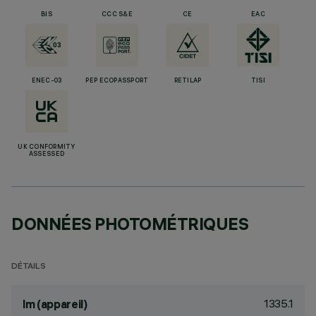
BIS
CCC S&E
CE
EAC
ENEC-03
PEP ECOPASSPORT
RETILAP
TISI
UK CONFORMITY
ASSESSED
DONNÉES PHOTOMÉTRIQUES
DÉTAILS
1335.1
lm (appareil)