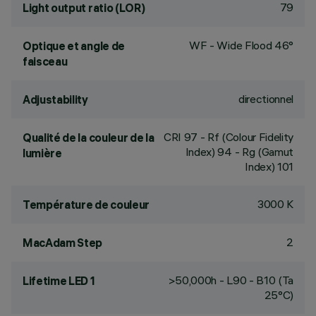
79
Light output ratio (LOR)
WF - Wide Flood 46°
Optique et angle de
faisceau
directionnel
Adjustability
CRI
97
- Rf (Colour Fidelity
Qualité de la couleur de la
Index) 94 - Rg (Gamut
lumière
Index) 101
3000 K
Température de couleur
2
MacAdam Step
>50,000h - L90 - B10 (Ta
Lifetime LED 1
25°C)