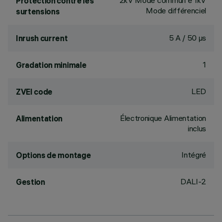
2kV Mode commun e 1kV
Protection contre les
Mode différenciel
surtensions
5 A / 50 µs
Inrush current
1
Gradation minimale
LED
ZVEI code
Électronique Alimentation
Alimentation
inclus
Intégré
Options de montage
DALI-2
Gestion