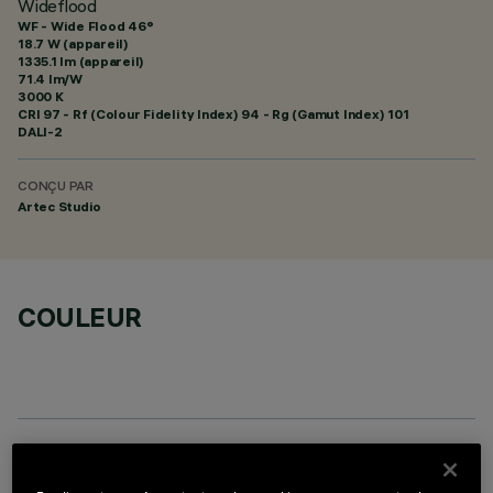
Wideflood
WF - Wide Flood 46°
18.7 W (appareil)
1335.1 lm (appareil)
71.4 lm/W
3000 K
CRI
97
- Rf (Colour Fidelity Index) 94 - Rg (Gamut Index) 101
DALI-2
CONÇU PAR
Artec Studio
COULEUR
COMPOSANTS OPTIONNELS