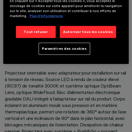
En cliquant sur « Accepter tous les cookies », vous acceptez le
stockage de cookies sur votre appareil pour améliorer la navigation
sur le site, analyser son utilisation et contribuer à nos efforts de
marketing.
Plus d’informations
Tout refuser
Autoriser tous les cookies
DONNÉES TECHNIQUES
DERNIÈRE MISE À JOUR: 05/08/2026
Paramètres des cookies
DESCRIPTION
Projecteur orientable avec adaptateur pour installation sur rail
à tension de réseau. Source LED à rendu de couleur élevé
(IRC97) de tonalité 3000K et système optique OptiBeam
Lens, optique WideFlood. Bloc d’alimentation électronique
gradable DALI intégré à l’adaptateur sur rail du produit. Corps
éclairant en aluminium moulé sous pression et en matière
thermoplastique, permet une rotation de 360° autour de l’axe
vertical et une inclinaison de 90° dans le plan horizontal, avec
blocages mécaniques de l’orientation. Dissipation de chaleur
passive. Projecteur avec système « Push&Go » pouvant