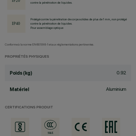
contre la pénétration de liquides.
Protégé contre la pénétration de corps solides de plus de 1 mm, non protégé
contre la pénétration de liquides.
Pour assemblage optique
Conforme à la norme EN60598-1 et aux réglementations pertinentes.
PROPRIÉTÉS PHYSIQUES
0.92
Poids (kg)
Aluminium
Matériel
CERTIFICATIONS PRODUIT