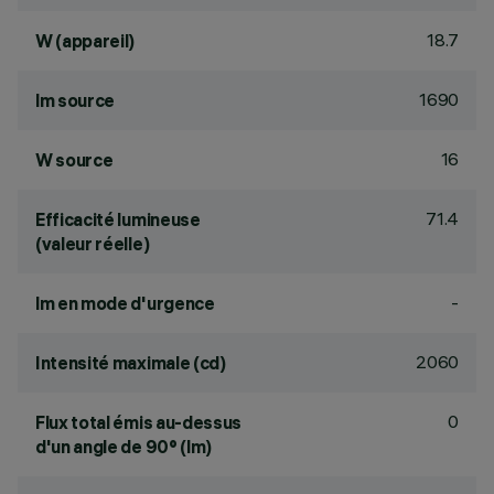
18.7
W (appareil)
1690
lm source
16
W source
71.4
Efficacité lumineuse
(valeur réelle)
-
lm en mode d'urgence
2060
Intensité maximale (cd)
0
Flux total émis au-dessus
d'un angle de 90° (lm)