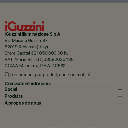
iGuzzini illuminazione S.p.A
Via Mariano Guzzini 37
62019 Recanati (Italy)
Share Capital €21.050.000,00 i.v.
VAT N. and R.I. : (IT)00082630435
CCIAA Macerata, R.E.A. 40632
Contacts et adresses
Social
Produits
À propos de nous