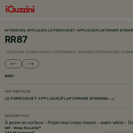
INTÉRIEURS
/
APPLIQUES
/
LE PERROQUET
/
APPLIQUE/PLAFONNIER Ø156
RR87
COULEUR
COMPOSANTS OPTIONNELS
DONNÉES TECHNIQUES
DONNÉ
RR87
FAIT PARTIE DE
LE PERROQUET APPLIQUE/PLAFONNIER Ø156MM
DESCRIPTION
À poser en surface - Projecteur corps moyen - warm white 
WF - Wide Flood 52°
37.5 W (appareil)