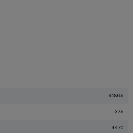
3486.6
37.5
4470