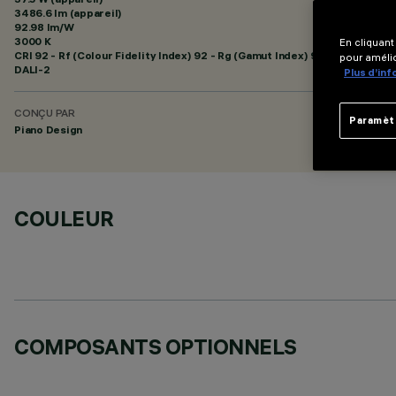
3486.6 lm (appareil)
92.98 lm/W
3000 K
En cliquant
CRI
92
- Rf (Colour Fidelity Index) 92 - Rg (Gamut Index) 99
pour amélio
DALI-2
Plus d’in
CONÇU PAR
Paramèt
Piano Design
COULEUR
COMPOSANTS OPTIONNELS