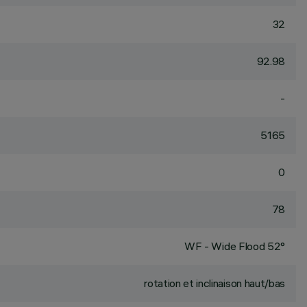
32
92.98
-
5165
0
78
WF - Wide Flood 52°
rotation et inclinaison haut/bas