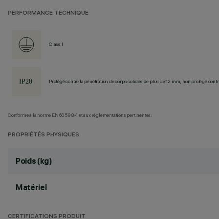
PERFORMANCE TECHNIQUE
Class I
Protégé contre la pénétration de corps solides de plus de 12 mm, non protégé contre
Conforme à la norme EN60598-1 et aux réglementations pertinentes.
PROPRIÉTÉS PHYSIQUES
Poids (kg)
Matériel
CERTIFICATIONS PRODUIT