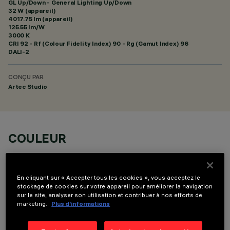
GL Up/Down - General Lighting Up/Down
32 W (appareil)
4017.75 lm (appareil)
125.55 lm/W
3000 K
CRI
92
- Rf (Colour Fidelity Index) 90 - Rg (Gamut Index) 96
DALI-2
CONÇU PAR
Artec Studio
COULEUR
En cliquant sur « Accepter tous les cookies », vous acceptez le
stockage de cookies sur votre appareil pour améliorer la navigation
sur le site, analyser son utilisation et contribuer à nos efforts de
marketing.
Plus d’informations
DONNÉES TECHNIQUES
DERNIÈRE MISE À JOUR: 06/08/2026