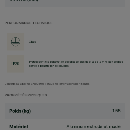
PERFORMANCE TECHNIQUE
Class I
Protégé contre la pénétration de corps solides de plus de 12 mm, non protégé
contre la pénétration de liquides.
Conforme à la norme EN60598-1 et aux réglementations pertinentes.
PROPRIÉTÉS PHYSIQUES
1.55
Poids (kg)
Aluminium extrudé et moulé
Matériel