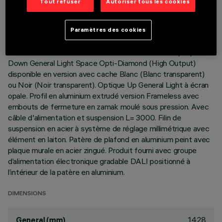
Tout refuser
Autoriser tous les cookies
DESCRIPTION
Paramètres des cookies
Corps éclairant à émission directe (70 %) / indirecte (30 %) à
sources LED monochromes Warm White IRC90. Optique
Down General Light Space Opti-Diamond (High Output)
disponible en version avec cache Blanc (Blanc transparent)
ou Noir (Noir transparent). Optique Up General Light à écran
opale. Profil en aluminium extrudé version Frameless avec
embouts de fermeture en zamak moulé sous pression. Avec
câble d'alimentation et suspension L= 3000. Filin de
suspension en acier à système de réglage millimétrique avec
élément en laiton. Patère de plafond en aluminium peint avec
plaque murale en acier zingué. Produit fourni avec groupe
d’alimentation électronique gradable DALI positionné à
l’intérieur de la patère en aluminium.
DIMENSIONS
1428
General (mm)