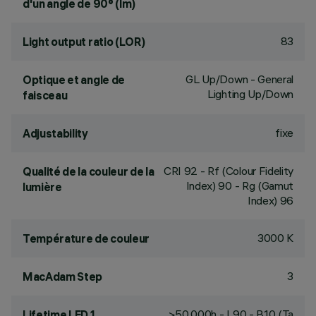
d'un angle de 90° (lm)
83
Light output ratio (LOR)
GL Up/Down - General
Optique et angle de
Lighting Up/Down
faisceau
fixe
Adjustability
CRI
92
- Rf (Colour Fidelity
Qualité de la couleur de la
Index) 90 - Rg (Gamut
lumière
Index) 96
3000 K
Température de couleur
3
MacAdam Step
>50,000h - L90 - B10 (Ta
Lifetime LED 1