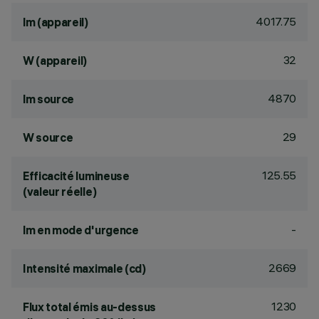
4017.75
lm (appareil)
32
W (appareil)
4870
lm source
29
W source
125.55
Efficacité lumineuse
(valeur réelle)
-
lm en mode d'urgence
2669
Intensité maximale (cd)
1230
Flux total émis au-dessus