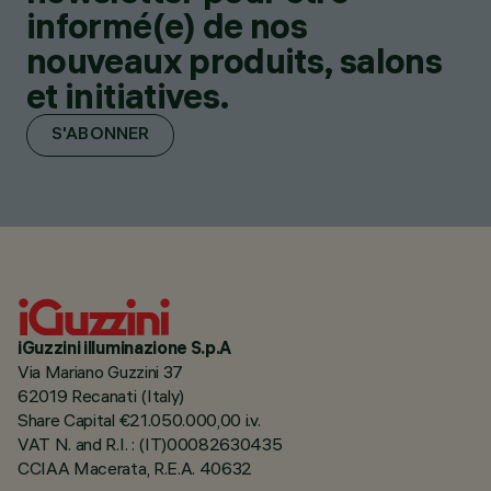
informé(e) de nos
nouveaux produits, salons
et initiatives.
S'ABONNER
iGuzzini illuminazione S.p.A
Via Mariano Guzzini 37
62019 Recanati (Italy)
Share Capital €21.050.000,00 i.v.
VAT N. and R.I. : (IT)00082630435
CCIAA Macerata, R.E.A. 40632