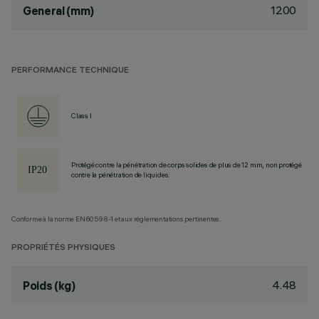
1200
General (mm)
PERFORMANCE TECHNIQUE
Class I
Protégé contre la pénétration de corps solides de plus de 12 mm, non protégé
contre la pénétration de liquides.
Conforme à la norme EN60598-1 et aux réglementations pertinentes.
PROPRIÉTÉS PHYSIQUES
4.48
Poids (kg)