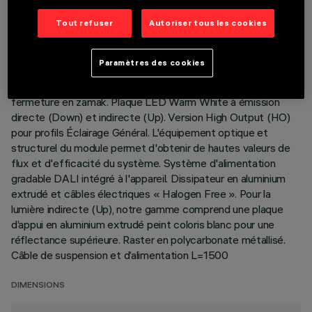
DERNIÈRE MISE À JOUR: 06/08/2026
Tout refuser
Autoriser tous les cookies
DESCRIPTION
Paramètres des cookies
Corps éclairant suspension Stand Alone. Le produit se
compose d’un profil en aluminium extrudé avec embouts de
fermeture en zamak. Plaque LED Warm White à émission
directe (Down) et indirecte (Up). Version High Output (HO)
pour profils Éclairage Général. L'équipement optique et
structurel du module permet d'obtenir de hautes valeurs de
flux et d'efficacité du système. Système d'alimentation
gradable DALI intégré à l'appareil. Dissipateur en aluminium
extrudé et câbles électriques « Halogen Free ». Pour la
lumière indirecte (Up), notre gamme comprend une plaque
d’appui en aluminium extrudé peint coloris blanc pour une
réflectance supérieure. Raster en polycarbonate métallisé.
Câble de suspension et d’alimentation L=1500
DIMENSIONS