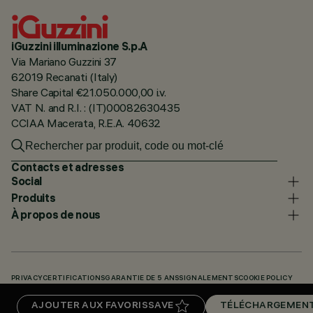
iGuzzini illuminazione S.p.A
Via Mariano Guzzini 37
62019 Recanati (Italy)
Share Capital €21.050.000,00 i.v.
VAT N. and R.I. : (IT)00082630435
CCIAA Macerata, R.E.A. 40632
Contacts et adresses
Social
Produits
À propos de nous
PRIVACY
CERTIFICATIONS
GARANTIE DE 5 ANS
SIGNALEMENTS
COOKIE POLICY
ACCESSIBILITY STATEMENT
NOS CODES
KNOWLEDGE BASE (LOGIN REQUIRED)
AJOUTER AUX FAVORIS
SAVE
TÉLÉCHARGEMEN
TÉLÉCHARGEMENTS