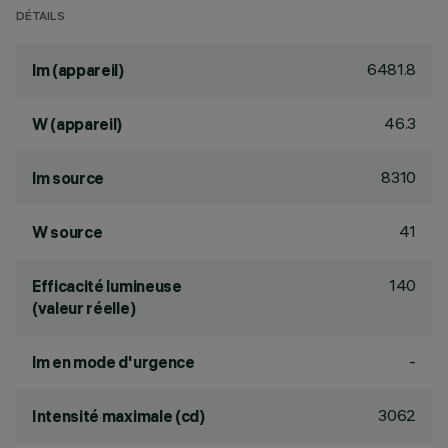
DÉTAILS
6481.8
lm (appareil)
46.3
W (appareil)
8310
lm source
41
W source
140
Efficacité lumineuse
(valeur réelle)
-
lm en mode d'urgence
3062
Intensité maximale (cd)