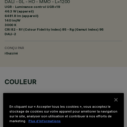
DALI - GL - HO - MMO - L=1200
UGR - Luminance control UGR<19
46.3 W (appareil)
6481.8 lm (appareil)
140 lm/W
3000 K
CRI
82
- Rf (Colour Fidelity Index) 85 - Rg (Gamut Index) 95
DALI-2
CONÇU PAR
iGuzzini
COULEUR
En cliquant sur « Accepter tous les cookies », vous acceptez le
stockage de cookies sur votre appareil pour améliorer la navigation
sur le site, analyser son utilisation et contribuer à nos efforts de
DONNÉES TECHNIQUES
marketing.
Plus d’informations