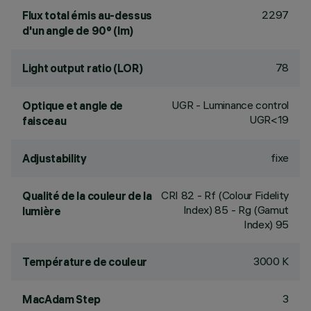
2297
Flux total émis au-dessus
d'un angle de 90° (lm)
78
Light output ratio (LOR)
UGR - Luminance control
Optique et angle de
UGR<19
faisceau
fixe
Adjustability
CRI
82
- Rf (Colour Fidelity
Qualité de la couleur de la
Index) 85 - Rg (Gamut
lumière
Index) 95
3000 K
Température de couleur
3
MacAdam Step