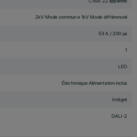
C16A: 22 appareils
2kV Mode commun e 1kV Mode différenciel
53 A / 200 µs
1
LED
Électronique Alimentation inclus
Intégré
DALI-2