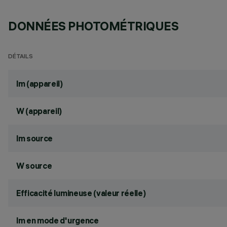
DONNÉES PHOTOMÉTRIQUES
DÉTAILS
lm (appareil)
W (appareil)
lm source
W source
Efficacité lumineuse (valeur réelle)
lm en mode d'urgence