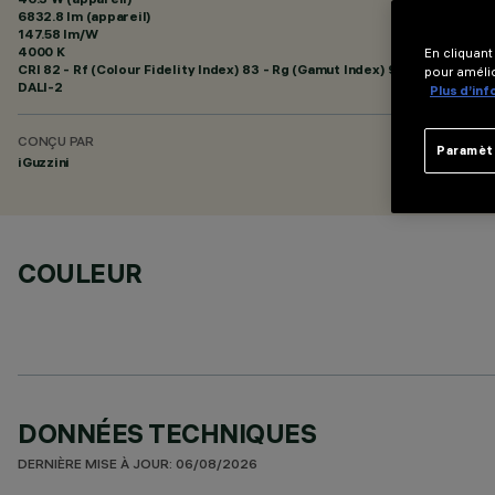
6832.8 lm (appareil)
147.58 lm/W
4000 K
En cliquant
CRI
82
- Rf (Colour Fidelity Index) 83 - Rg (Gamut Index) 95
pour amélio
DALI-2
Plus d’in
CONÇU PAR
Paramèt
iGuzzini
COULEUR
DONNÉES TECHNIQUES
DERNIÈRE MISE À JOUR: 06/08/2026