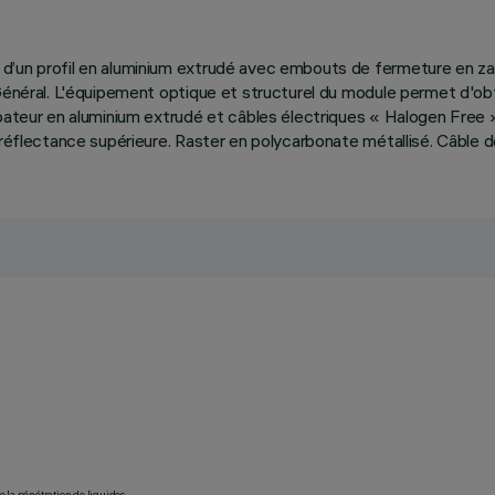
 d’un profil en aluminium extrudé avec embouts de fermeture en z
 Général. L'équipement optique et structurel du module permet d'obt
ipateur en aluminium extrudé et câbles électriques « Halogen Free 
e réflectance supérieure. Raster en polycarbonate métallisé. Câble
 la pénétration de liquides.