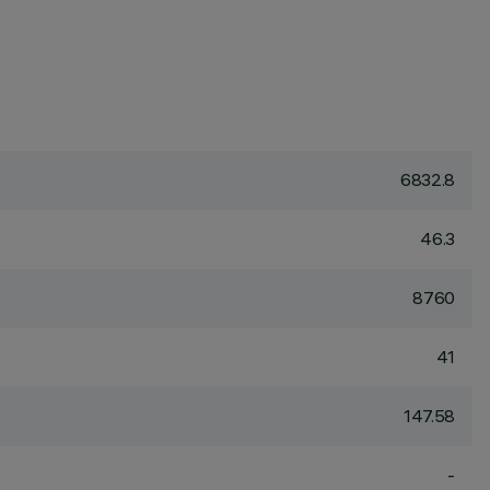
6832.8
46.3
8760
41
147.58
-