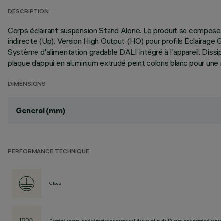
DESCRIPTION
Corps éclairant suspension Stand Alone. Le produit se compose
indirecte (Up). Version High Output (HO) pour profils Éclairage
Système d'alimentation gradable DALI intégré à l'appareil. Diss
plaque d’appui en aluminium extrudé peint coloris blanc pour un
DIMENSIONS
General (mm)
PERFORMANCE TECHNIQUE
Class I
Protégé contre la pénétration de corps solides de plus de 12 mm, non protégé contre