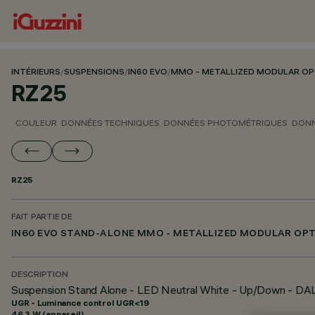
INTÉRIEURS
/
SUSPENSIONS
/
IN60 EVO
/
MMO - METALLIZED MODULAR OP
RZ25
COULEUR
DONNÉES TECHNIQUES
DONNÉES PHOTOMÉTRIQUES
DONN
RZ25
FAIT PARTIE DE
IN60 EVO STAND-ALONE MMO - METALLIZED MODULAR OPT
DESCRIPTION
Suspension Stand Alone - LED Neutral White - Up/Down - DA
UGR - Luminance control UGR<19
46.3 W (appareil)