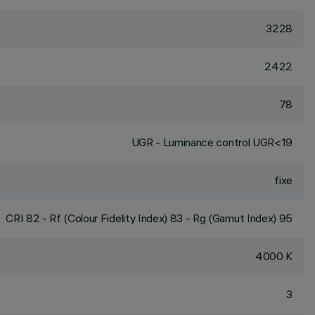
3228
2422
78
UGR - Luminance control UGR<19
fixe
CRI
82
- Rf (Colour Fidelity Index) 83 - Rg (Gamut Index) 95
4000 K
3