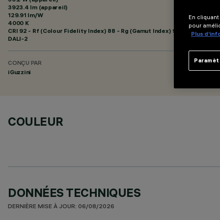
3923.4 lm (appareil)
129.91 lm/W
En cliquant
4000 K
pour amélio
CRI
92
- Rf (Colour Fidelity Index) 88 - Rg (Gamut Index) 95
Plus d’in
DALI-2
Paramèt
CONÇU PAR
iGuzzini
COULEUR
DONNÉES TECHNIQUES
DERNIÈRE MISE À JOUR: 06/08/2026