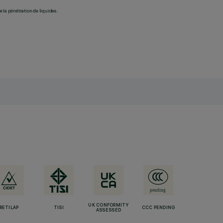
 la pénétration de liquides.
UK CONFORMITY
RETILAP
TISI
CCC PENDING
ASSESSED