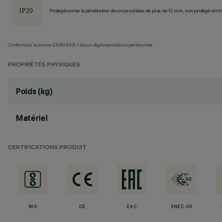
Protégé contre la pénétration de corps solides de plus de 12 mm, non protégé contre
Conforme à la norme EN60598-1 et aux réglementations pertinentes.
PROPRIÉTÉS PHYSIQUES
Poids (kg)
Matériel
CERTIFICATIONS PRODUIT
BIS
CE
EAC
ENEC-03