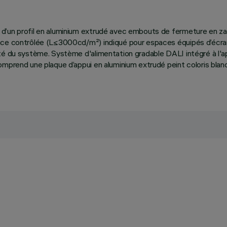
 d’un profil en aluminium extrudé avec embouts de fermeture en z
ance contrôlée (L≤3000cd/m²) indiqué pour espaces équipés d’écran
té du système. Système d'alimentation gradable DALI intégré à l'ap
omprend une plaque d’appui en aluminium extrudé peint coloris blan