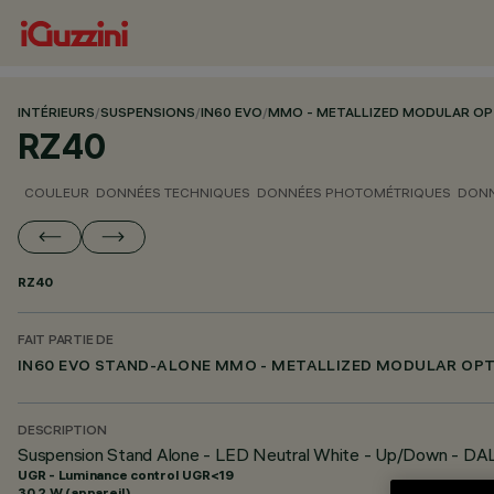
INTÉRIEURS
/
SUSPENSIONS
/
IN60 EVO
/
MMO - METALLIZED MODULAR OP
RZ40
COULEUR
DONNÉES TECHNIQUES
DONNÉES PHOTOMÉTRIQUES
DONN
RZ40
FAIT PARTIE DE
IN60 EVO STAND-ALONE MMO - METALLIZED MODULAR OPT
DESCRIPTION
Suspension Stand Alone - LED Neutral White - Up/Down - D
UGR - Luminance control UGR<19
30.2 W (appareil)