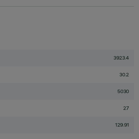
3923.4
30.2
5030
27
129.91