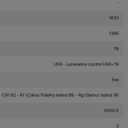
-
1853
1390
78
UGR - Luminance control UGR<19
fixe
CRI
92
- Rf (Colour Fidelity Index) 88 - Rg (Gamut Index) 95
4000 K
3